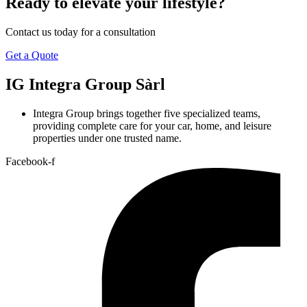
Ready to elevate your lifestyle?
Contact us today for a consultation
Get a Quote
IG
Integra Group Sàrl
Integra Group brings together five specialized teams,
providing complete care for your car, home, and leisure
properties under one trusted name.
Facebook-f