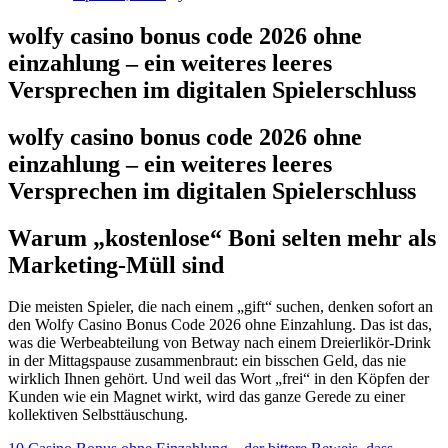
wolfy casino bonus code 2026 ohne
einzahlung – ein weiteres leeres
Versprechen im digitalen Spielerschluss
wolfy casino bonus code 2026 ohne
einzahlung – ein weiteres leeres
Versprechen im digitalen Spielerschluss
Warum „kostenlose“ Boni selten mehr als
Marketing‑Müll sind
Die meisten Spieler, die nach einem „gift“ suchen, denken sofort an
den Wolfy Casino Bonus Code 2026 ohne Einzahlung. Das ist das,
was die Werbeabteilung von Betway nach einem Dreierlikör‑Drink
in der Mittagspause zusammenbraut: ein bisschen Geld, das nie
wirklich Ihnen gehört. Und weil das Wort „frei“ in den Köpfen der
Kunden wie ein Magnet wirkt, wird das ganze Gerede zu einer
kollektiven Selbsttäuschung.