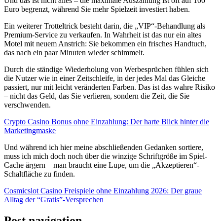
Und das ist nicht alles – die maximale Auszahlung ist oft auf 100
Euro begrenzt, während Sie mehr Spielzeit investiert haben.
Ein weiterer Trottel­trick besteht darin, die „VIP“-Behandlung als
Premium‑Service zu verkaufen. In Wahrheit ist das nur ein altes
Motel mit neuem Anstrich: Sie bekommen ein frisches Handtuch,
das nach ein paar Minuten wieder schimmelt.
Durch die ständige Wiederholung von Werbesprüchen fühlen sich
die Nutzer wie in einer Zeitschleife, in der jedes Mal das Gleiche
passiert, nur mit leicht veränderten Farben. Das ist das wahre Risiko
– nicht das Geld, das Sie verlieren, sondern die Zeit, die Sie
verschwenden.
Crypto Casino Bonus ohne Einzahlung: Der harte Blick hinter die
Marketingmaske
Und während ich hier meine abschließenden Gedanken sortiere,
muss ich mich doch noch über die winzige Schriftgröße im Spiel-
Cache ärgern – man braucht eine Lupe, um die „Akzeptieren“-
Schaltfläche zu finden.
Cosmicslot Casino Freispiele ohne Einzahlung 2026: Der graue
Alltag der “Gratis”-Versprechen
Post navigation