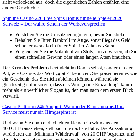
sieht verlockend aus, doch die eigentlichen Zahlen erzählen eine
andere Geschichte.
Spinline Casino 220 Free Spins Bonus für neue Spieler 2026
Schweiz – Der wahre Schein der Werbeversprechen
Verstehen Sie die Umsatzbedingungen, bevor Sie klicken.
Behalten Sie Ihren Bankroll im Auge, sonst fliegt das Geld
schneller weg als ein freier Spin im Zahnarzt‑Salon.
Vergleichen Sie die Volatilität von Slots, um zu wissen, ob Sie
einen schnellen Gewinn oder einen langen Atem brauchen.
Der Kern des Problems liegt nicht im Bonus selbst, sondern in der
Art, wie Casinos das Wort „gratis“ benutzen. Sie präsentieren es wie
ein Geschenk, das Sie nicht ablehnen können, während sie
gleichzeitig dafür sorgen, dass das Wort „ohne Einzahlung“ kaum
mehr als ein werblicher Slogan ist, den man nach dem ersten Blick
verwirft.
Casino Plattform 24h Support: Warum der Rund-um-die-Uhr-
Service meist nur ein Hirngespinst ist
Und wenn Sie dann endlich einen kleinen Gewinn aus den
400 CHF rausziehen, stellt sich die nächste Falle: Die Auszahlung
wird durch ein „Minimum Withdrawal“ von 20 CHF begrenzt, und
das alles muss über einen langsamen, teilweise fehleranfälligen