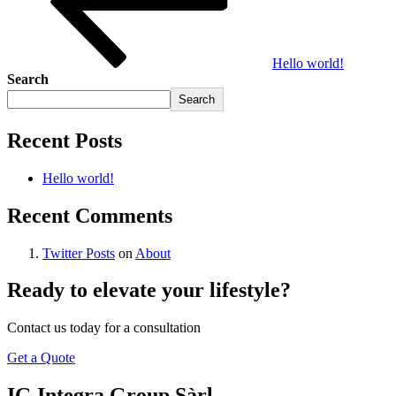
Hello world!
Search
Search
Recent Posts
Hello world!
Recent Comments
Twitter Posts
on
About
Ready to elevate your lifestyle?
Contact us today for a consultation
Get a Quote
IG
Integra Group Sàrl