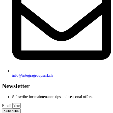
info@integragroupsarl.ch
Newsletter
Subscribe for maintenance tips and seasonal offers.
Email
Subscribe