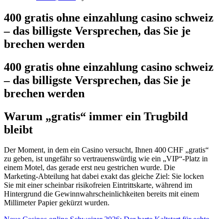
400 gratis ohne einzahlung casino schweiz
– das billigste Versprechen, das Sie je
brechen werden
400 gratis ohne einzahlung casino schweiz
– das billigste Versprechen, das Sie je
brechen werden
Warum „gratis“ immer ein Trugbild
bleibt
Der Moment, in dem ein Casino versucht, Ihnen 400 CHF „gratis“
zu geben, ist ungefähr so vertrauenswürdig wie ein „VIP“-Platz in
einem Motel, das gerade erst neu gestrichen wurde. Die
Marketing‑Abteilung hat dabei exakt das gleiche Ziel: Sie locken
Sie mit einer scheinbar risikofreien Eintrittskarte, während im
Hintergrund die Gewinnwahrscheinlichkeiten bereits mit einem
Millimeter Papier gekürzt wurden.