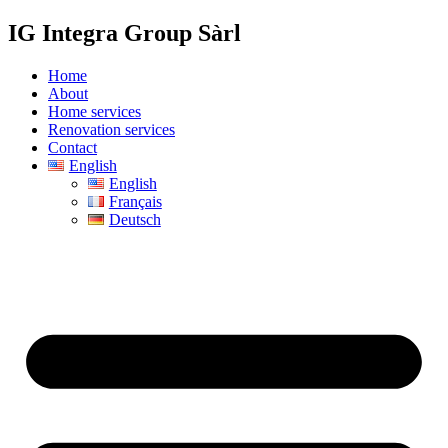
IG
Integra Group Sàrl
Home
About
Home services
Renovation services
Contact
English
English
Français
Deutsch