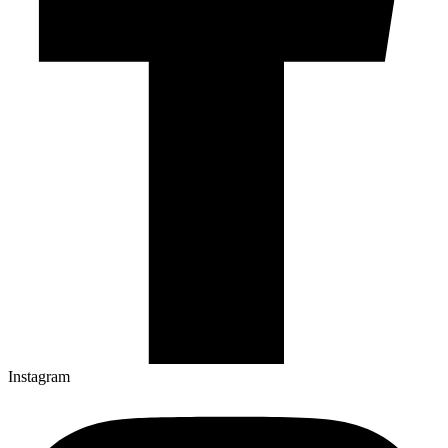
Instagram