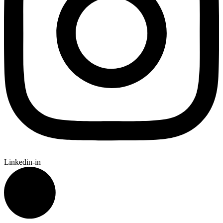
Linkedin-in