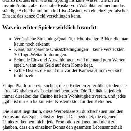
Gonzo’s Quest eher wie ein Sprung ins kalte Wasser. Sie bieten
rasante Action, aber das hohe Risiko von Volatilität erinnert an das
ständige Achterbahnfahren im Live‑Casino, wo ein einziger falscher
Einsatz das ganze Geld verschlingen kann.
Was ein echter Spieler wirklich braucht
Verlässliche Streaming‑Qualität, nicht pixelige Bilder, die man
kaum noch erkennt.
Klare, transparente Umsatzbedingungen – keine versteckten
30‑Tage‑Wettanforderungen.
Schnelle Ein‑ und Auszahlungen, weil niemand gern Warten
spielt, wenn das Geld auf dem Konto liegt.
Echte Dealer, die nicht nur vor der Kamera stumm vor sich
hinblinzeln.
Einige Plattformen versuchen, diese Kriterien zu erfüllen, indem sie
„free“‑Guthaben als Lockmittel benutzen. Die Realität ist jedoch
immer dieselbe: das Casino ist kein Wohltätigkeitsverein, und jedes
„gift“ ist nur ein kalkulierter Kostenfaktor für den Betreiber.
Die Kunst liegt darin, diese Werbeblase zu durchschauen und den
Fokus auf das Spiel selbst zu legen. Das bedeutet, die eigenen
Limits zu kennen, nicht jede Promotion zu jagen und nicht zu
glauben, dass ein einzelner Bonus den gesamten Lebensunterhalt