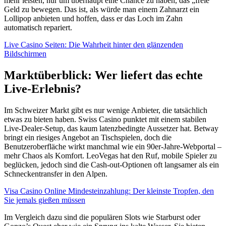
mehr leisten, nur um überhaupt eine Chance zu haben, das „freie“
Geld zu bewegen. Das ist, als würde man einem Zahnarzt ein
Lollipop anbieten und hoffen, dass er das Loch im Zahn
automatisch repariert.
Live Casino Seiten: Die Wahrheit hinter den glänzenden
Bildschirmen
Marktüberblick: Wer liefert das echte
Live‑Erlebnis?
Im Schweizer Markt gibt es nur wenige Anbieter, die tatsächlich
etwas zu bieten haben. Swiss Casino punktet mit einem stabilen
Live‑Dealer‑Setup, das kaum latenzbedingte Aussetzer hat. Betway
bringt ein riesiges Angebot an Tischspielen, doch die
Benutzeroberfläche wirkt manchmal wie ein 90er‑Jahre‑Webportal –
mehr Chaos als Komfort. LeoVegas hat den Ruf, mobile Spieler zu
beglücken, jedoch sind die Cash‑out‑Optionen oft langsamer als ein
Schneckentransfer in den Alpen.
Visa Casino Online Mindesteinzahlung: Der kleinste Tropfen, den
Sie jemals gießen müssen
Im Vergleich dazu sind die populären Slots wie Starburst oder