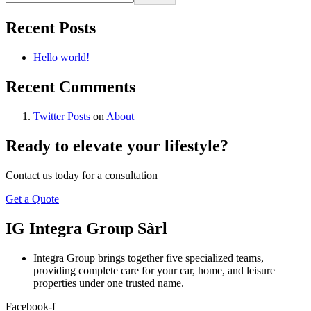
Recent Posts
Hello world!
Recent Comments
Twitter Posts
on
About
Ready to elevate your lifestyle?
Contact us today for a consultation
Get a Quote
IG
Integra Group Sàrl
Integra Group brings together five specialized teams,
providing complete care for your car, home, and leisure
properties under one trusted name.
Facebook-f