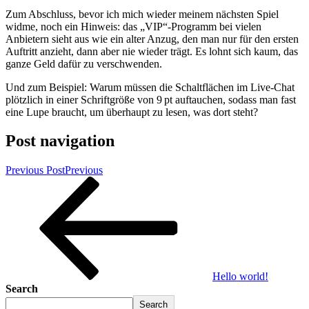
Zum Abschluss, bevor ich mich wieder meinem nächsten Spiel
widme, noch ein Hinweis: das „VIP“‑Programm bei vielen
Anbietern sieht aus wie ein alter Anzug, den man nur für den ersten
Auftritt anzieht, dann aber nie wieder trägt. Es lohnt sich kaum, das
ganze Geld dafür zu verschwenden.
Und zum Beispiel: Warum müssen die Schaltflächen im Live‑Chat
plötzlich in einer Schriftgröße von 9 pt auftauchen, sodass man fast
eine Lupe braucht, um überhaupt zu lesen, was dort steht?
Post navigation
Previous Post
Previous
Hello world!
Search
Search