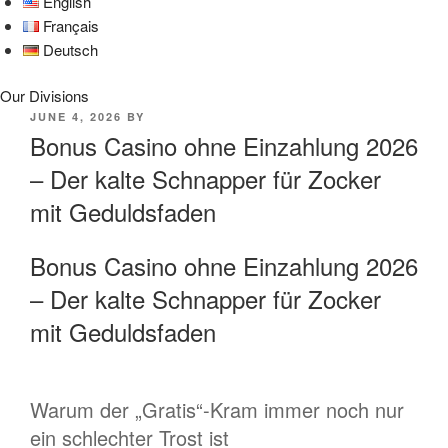
English
Français
Deutsch
Our Divisions
POSTED
JUNE 4, 2026
BY
ON
Bonus Casino ohne Einzahlung 2026
– Der kalte Schnapper für Zocker
mit Geduldsfaden
Bonus Casino ohne Einzahlung 2026
– Der kalte Schnapper für Zocker
mit Geduldsfaden
Warum der „Gratis“-Kram immer noch nur
ein schlechter Trost ist