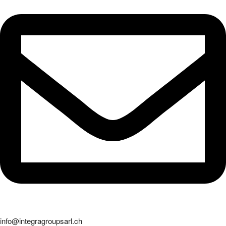
info@integragroupsarl.ch