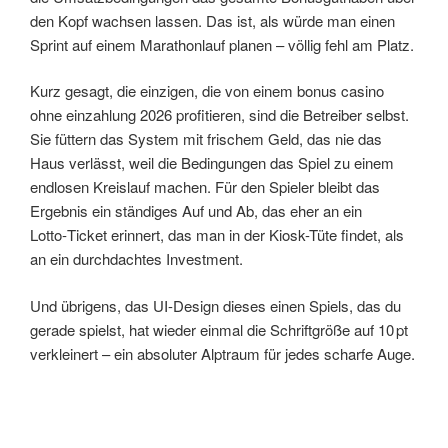
den Kopf wachsen lassen. Das ist, als würde man einen
Sprint auf einem Marathonlauf planen – völlig fehl am Platz.
Kurz gesagt, die einzigen, die von einem bonus casino
ohne einzahlung 2026 profitieren, sind die Betreiber selbst.
Sie füttern das System mit frischem Geld, das nie das
Haus verlässt, weil die Bedingungen das Spiel zu einem
endlosen Kreislauf machen. Für den Spieler bleibt das
Ergebnis ein ständiges Auf und Ab, das eher an ein
Lotto‑Ticket erinnert, das man in der Kiosk-Tüte findet, als
an ein durchdachtes Investment.
Und übrigens, das UI-Design dieses einen Spiels, das du
gerade spielst, hat wieder einmal die Schriftgröße auf 10 pt
verkleinert – ein absoluter Alptraum für jedes scharfe Auge.
Post