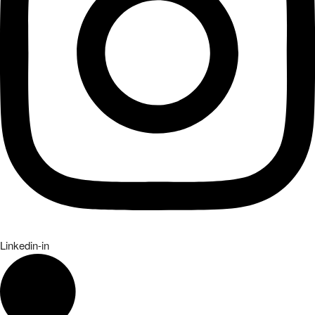
Linkedin-in