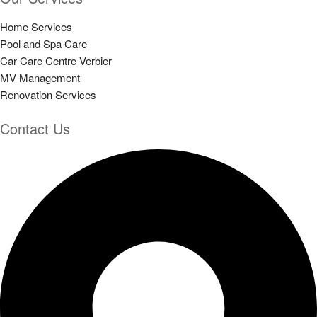
Home Services
Pool and Spa Care
Car Care Centre Verbier
MV Management
Renovation Services
Contact Us