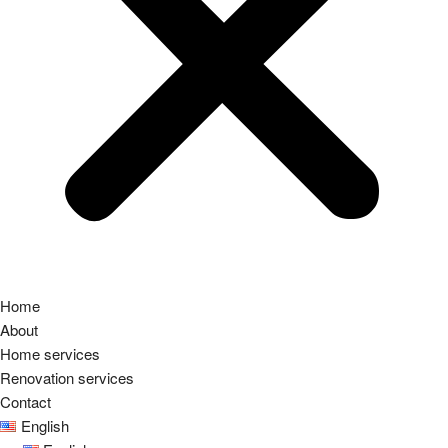
Home
About
Home services
Renovation services
Contact
English