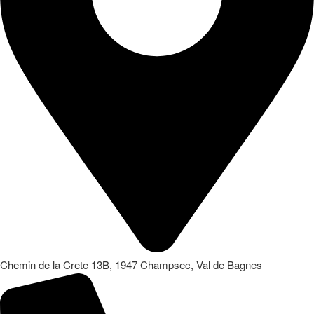
Chemin de la Crete 13B, 1947 Champsec, Val de Bagnes