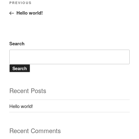
Previous
PREVIOUS
navigation
Post
Hello world!
Search
Search
Recent Posts
Hello world!
Recent Comments