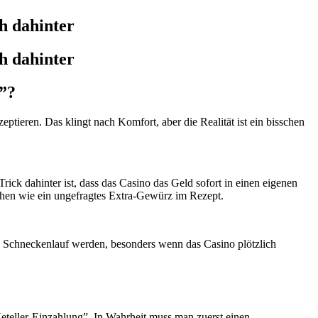
h dahinter
h dahinter
z”?
ptieren. Das klingt nach Komfort, aber die Realität ist ein bisschen
ick dahinter ist, dass das Casino das Geld sofort in einen eigenen
chen wie ein ungefragtes Extra‑Gewürz im Rezept.
en Schneckenlauf werden, besonders wenn das Casino plötzlich
t­eller‑Einzahlung”. In Wahrheit muss man zuerst einen