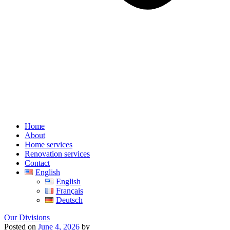
Home
About
Home services
Renovation services
Contact
English
English
Français
Deutsch
Our Divisions
Posted on
June 4, 2026
by