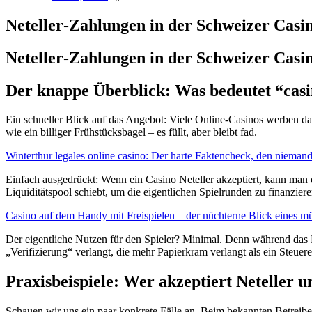
Neteller‑Zahlungen in der Schweizer Casin
Neteller‑Zahlungen in der Schweizer Casin
Der knappe Überblick: Was bedeutet “casin
Ein schneller Blick auf das Angebot: Viele Online‑Casinos werben dami
wie ein billiger Frühstücksbagel – es füllt, aber bleibt fad.
Winterthur legales online casino: Der harte Faktencheck, den nieman
Einfach ausgedrückt: Wenn ein Casino Net­eller akzeptiert, kann man 
Liquiditätspool schiebt, um die eigentlichen Spielrunden zu finanz
Casino auf dem Handy mit Freispielen – der nüchterne Blick eines m
Der eigentliche Nutzen für den Spieler? Minimal. Denn während das E
„Verifizierung“ verlangt, die mehr Papierkram verlangt als ein Steuer
Praxisbeispiele: Wer akzeptiert Net­eller 
Schauen wir uns ein paar konkrete Fälle an. Beim bekannten Betreibe