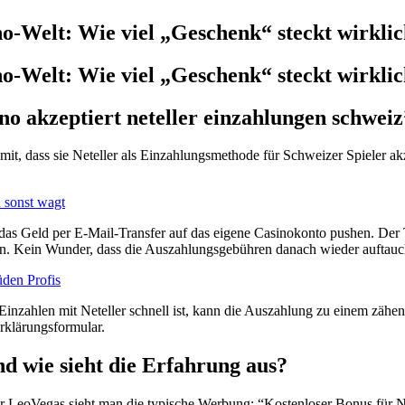
o‑Welt: Wie viel „Geschenk“ steckt wirklic
o‑Welt: Wie viel „Geschenk“ steckt wirklic
o akzeptiert neteller einzahlungen schwei
t, dass sie Net­eller als Einzahlungsmethode für Schweizer Spieler akze
d sonst wagt
das Geld per E‑Mail‑Transfer auf das eigene Casinokonto pushen. Der Tr
ieren. Kein Wunder, dass die Auszahlungsgebühren danach wieder auftau
üden Profis
inzahlen mit Net­eller schnell ist, kann die Auszahlung zu einem zäh
erklärungsformular.
und wie sieht die Erfahrung aus?
r LeoVegas sieht man die typische Werbung: “Kostenloser Bonus für Ne