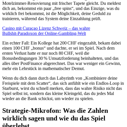
Motelzimmer‑Renovierung mit frischer Tapete gleicht. Du meldest
dich an, bekommst ein paar „free spins“, und das Einzige, was du
wirklich frei bekommst, ist die Möglichkeit, deine Geduld zu
trainieren, während das System deine Einzahlung prüft.
Casino mit Curaçao Lizenz Schweiz – das wahre
Bullshit‑Paradoxon der Online‑Gambling‑Welt
Ein echter Fall: Ein Kollege hat 200 CHF eingezahlt, bekam dabei
einen 100 CHF „bonus“ und dachte, er sei im Spiel. Nach dem
ersten Verlust hatte er nur noch 80 CHF, weil die
Bonusbedingungen 30 % Umsatzforderung beinhalteten, und das
alles über PostFinance abgerechnet. Das war weniger ein Gewinn,
mehr ein Lehrstück in mathematischer Demut.
Wenn du dich dann durch das Labyrinth von „Kombiniere deine
Freispiele mit dem Scatter“, das sich anfühlt wie ein Endlos‑Loop in
Starburst, wirst du schnell merken, dass das wahre Risiko nicht das
Spiel selbst ist, sondern das kleine Kleingeld, das du jedes Mal
wieder an die Bank schickst, um wieder zu spielen.
Strategie‑Mikrofon: Was die Zahlen
wirklich sagen und wie du das Spiel
überlebst