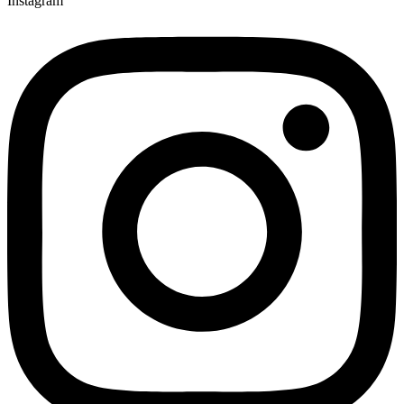
Instagram