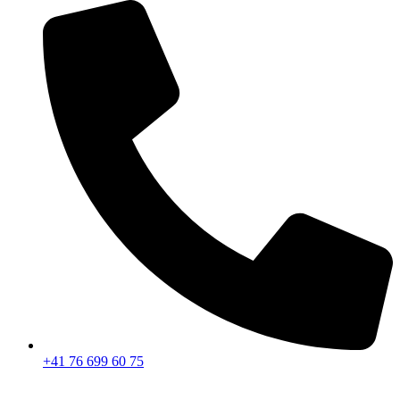
+41 76 699 60 75