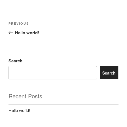
PREVIOUS
Hello world!
Search
Search
Recent Posts
Hello world!