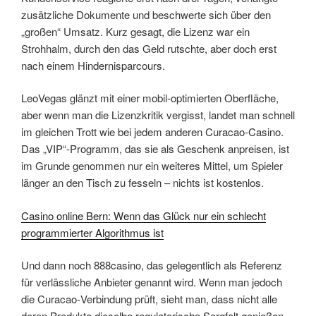
zusätzliche Dokumente und beschwerte sich über den
„großen“ Umsatz. Kurz gesagt, die Lizenz war ein
Strohhalm, durch den das Geld rutschte, aber doch erst
nach einem Hindernisparcours.
LeoVegas glänzt mit einer mobil‑optimierten Oberfläche,
aber wenn man die Lizenzkritik vergisst, landet man schnell
im gleichen Trott wie bei jedem anderen Curacao‑Casino.
Das „VIP“-Programm, das sie als Geschenk anpreisen, ist
im Grunde genommen nur ein weiteres Mittel, um Spieler
länger an den Tisch zu fesseln – nichts ist kostenlos.
Casino online Bern: Wenn das Glück nur ein schlecht
programmierter Algorithmus ist
Und dann noch 888casino, das gelegentlich als Referenz
für verlässliche Anbieter genannt wird. Wenn man jedoch
die Curacao‑Verbindung prüft, sieht man, dass nicht alle
deren Produkte dieselbe regulatorische Sorgfalt genießen.