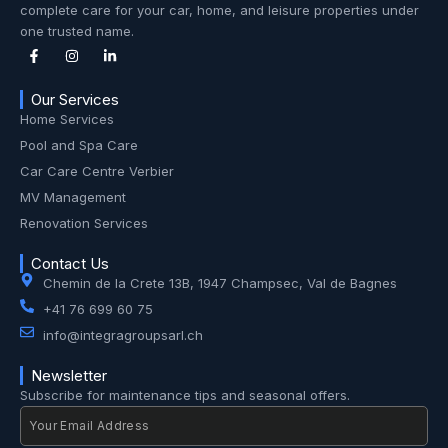
complete care for your car, home, and leisure properties under
one trusted name.
Our Services
Home Services
Pool and Spa Care
Car Care Centre Verbier
MV Management
Renovation Services
Contact Us
Chemin de la Crete 13B, 1947 Champsec, Val de Bagnes
+41 76 699 60 75
info@integragroupsarl.ch
Newsletter
Subscribe for maintenance tips and seasonal offers.