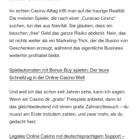
Im echten Casino‑Alltag trifft man auf die traurige Realität:
Die meisten Spieler, die nach einer „Curacao‑Lizenz“
suchen, tun das aus Naivität. Sie glauben, dass ein
bisschen „free“ Geld das ganze Risiko abdeckt. Nein, das
ist nichts weiter als ein Marketing‑Trick, der die Illusion von
Geschenken erzeugt, während das eigentliche Business
weiterhin profitabel bleibt.
Spielautomaten mit Bonus‑Buy spielen: Der teure
Schnellzug in der Online‑Casino‑Welt
Und weil ich das schon seit Jahren sehe, kann ich sagen:
Wenn ein Casino dir „gratis“ Freispiele anbietet, dann ist
das gleichbedeutend mit einem gratis Zahnarztbesuch – du
musst am Ende trotzdem zahlen, und zwar mehr, als du
gedacht hast.
Legales Online Casino mit deutschsprachigem Support –