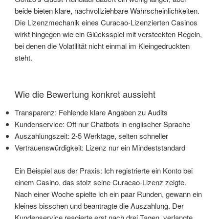
beide bieten klare, nachvollziehbare Wahrscheinlichkeiten.
Die Lizenzmechanik eines Curacao‑Lizenzierten Casinos
wirkt hingegen wie ein Glücksspiel mit versteckten Regeln,
bei denen die Volatilität nicht einmal im Kleingedruckten
steht.
Wie die Bewertung konkret aussieht
Transparenz: Fehlende klare Angaben zu Audits
Kundenservice: Oft nur Chatbots in englischer Sprache
Auszahlungszeit: 2‑5 Werktage, selten schneller
Vertrauenswürdigkeit: Lizenz nur ein Mindeststandard
Ein Beispiel aus der Praxis: Ich registrierte ein Konto bei
einem Casino, das stolz seine Curacao‑Lizenz zeigte.
Nach einer Woche spielte ich ein paar Runden, gewann ein
kleines bisschen und beantragte die Auszahlung. Der
Kundenservice reagierte erst nach drei Tagen, verlangte