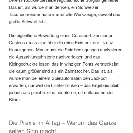
Das ist, als würde man denken, ein Schweizer
Taschenmesser hätte immer alle Werkzeuge, obwohl das
große Schwert fehlt.
Die eigentliche Bewertung eines Curacao‑Lizensierten
Casinos muss also über die reine Existenz der Lizenz
hinausgehen. Man muss die Spielbedingungen analysieren,
die Auszahlungshistorie nachverfolgen und das
Kleingedruckte lesen, das in winzigen Fonts versteckt ist,
die kaum größer sind als ein Zahnstocher. Das ist, als
würde man bei einem Spielautomaten den Jackpot
erwarten, nur weil die Lichter blinken – das Ergebnis bleibt
jedoch das gleiche: eine nüchterne, oft enttäuschende
Bilanz.
Die Praxis im Alltag – Warum das Ganze
selten Sinn macht