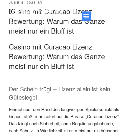
JUNE 4, 2026
BY
Casino mit Curacao Lizenz
IG
Integra Group
Bewertung: Warum das Ganze
Sàrl
Home services
Renovation services
meist nur ein Bluff ist
Casino mit Curacao Lizenz
Bewertung: Warum das Ganze
meist nur ein Bluff ist
Der Schein trügt – Lizenz allein ist kein
Gütesiegel
Einmal über den Rand des langweiligen Spielerschicksals
hinaus, stößt man sofort auf die Phrase „Curacao Lizenz“.
Das klingt nach Sicherheit, nach Regulierungsbehörde,
nach Schutz. In Wirklichkeit ist es meist nur ein hübscher