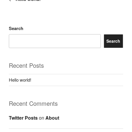
Search
Search
Recent Posts
Hello world!
Recent Comments
Twitter Posts
on
About