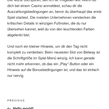
dich bei einem Casino anmeldest, schau dir die
Auszahlungsbedingungen an, bevor du überhaupt das erste
Spiel startest. Die meisten Unternehmen verstecken die
kritischen Details in winzigen Fußnoten, die du nur
übersehen kannst, weil du von den leuchtenden Farben
abgelenkt bist.
Und noch ein kleiner Hinweis, um dir den Tag nicht
komplett zu verderben: Beim neuesten Slot von Betway ist
die Schriftgröße im Spiel-Menü winzig. Ich kann gerade
nicht mehr erkennen, ob das ein „Play“‑Button oder ein
Hinweis auf die Bonusbedingungen ist, und das ist einfach
nur nervig.
PREVIOUS
Hello world!