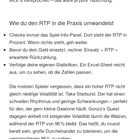
Wie du den RTP in die Praxis umwandelst
Checke immer das Spiel‑Info‑Panel. Dort steht der RTP in
Prozent. Wenn nichts steht, geh weiter.
Bevor du dein Geld einsetzt, rechne: Einsatz × RTP =
erwartete Rückzahlung.
Verfolge deine eigenen Statistiken. Ein Excel‑Sheet reicht
aus, um zu sehen, ob die Zahlen passen.
Die meisten Spieler vergessen, dass ein hoher RTP nicht
gleich niedrige Volatilität ist. Take Starburst. Der hat einen
schnellen Rhythmus und geringe Schwankungen – perfekt
für den, der gern kleine Gewinne häuft. Gonzo’s Quest
dagegen wirbelt mit steigender Volatilität durch die Walzen,
während der RTP von 96 % bleibt. Das heißt, du musst
bereit sein, große Durcheinander zu tolerieren, um die
versprochenen 96 % zu sehen.