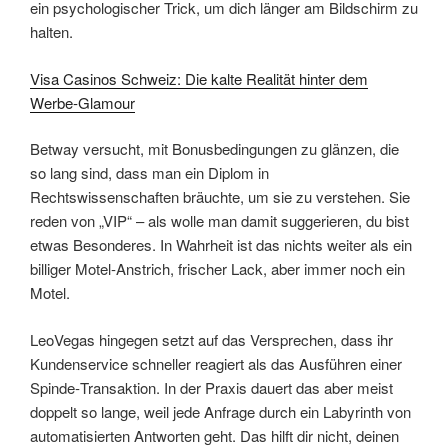
ein psychologischer Trick, um dich länger am Bildschirm zu
halten.
Visa Casinos Schweiz: Die kalte Realität hinter dem
Werbe‑Glamour
Betway versucht, mit Bonusbedingungen zu glänzen, die
so lang sind, dass man ein Diplom in
Rechtswissenschaften bräuchte, um sie zu verstehen. Sie
reden von „VIP“ – als wolle man damit suggerieren, du bist
etwas Besonderes. In Wahrheit ist das nichts weiter als ein
billiger Motel‑Anstrich, frischer Lack, aber immer noch ein
Motel.
LeoVegas hingegen setzt auf das Versprechen, dass ihr
Kundenservice schneller reagiert als das Ausführen einer
Spinde‑Transaktion. In der Praxis dauert das aber meist
doppelt so lange, weil jede Anfrage durch ein Labyrinth von
automatisierten Antworten geht. Das hilft dir nicht, deinen