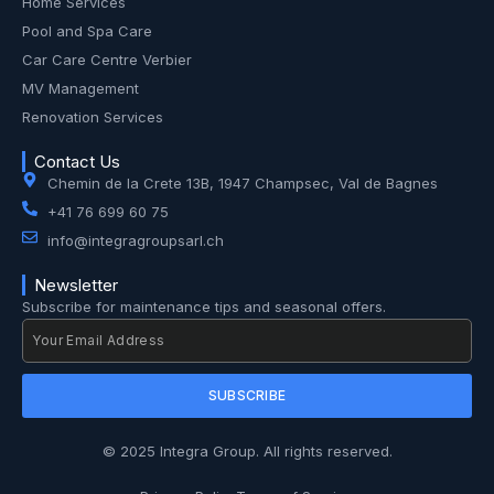
Home Services
Pool and Spa Care
Car Care Centre Verbier
MV Management
Renovation Services
Contact Us
Chemin de la Crete 13B, 1947 Champsec, Val de Bagnes
+41 76 699 60 75
info@integragroupsarl.ch
Newsletter
Subscribe for maintenance tips and seasonal offers.
SUBSCRIBE
© 2025 Integra Group. All rights reserved.