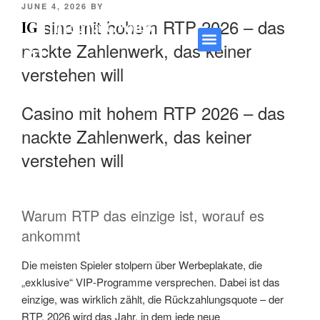
JUNE 4, 2026
BY
Casino mit hohem RTP 2026 – das
IG
Integra Group
nackte Zahlenwerk, das keiner
Sàrl
Home services
Renovation services
verstehen will
Casino mit hohem RTP 2026 – das
nackte Zahlenwerk, das keiner
verstehen will
Warum RTP das einzige ist, worauf es
ankommt
Die meisten Spieler stolpern über Werbeplakate, die
„exklusive“ VIP‑Programme versprechen. Dabei ist das
einzige, was wirklich zählt, die Rückzahlungsquote – der
RTP. 2026 wird das Jahr, in dem jede neue