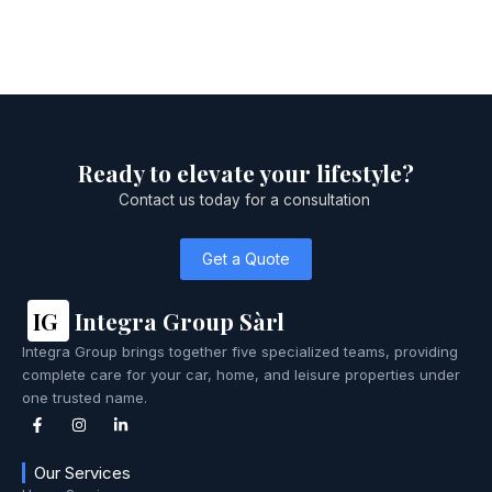
Ready to elevate your lifestyle?
Contact us today for a consultation
Get a Quote
IG
Integra Group Sàrl
Integra Group brings together five specialized teams, providing
complete care for your car, home, and leisure properties under
one trusted name.
Our Services