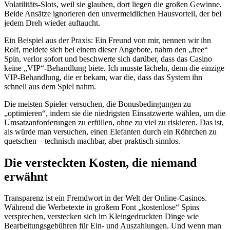
Volatilitäts‑Slots, weil sie glauben, dort liegen die großen Gewinne.
Beide Ansätze ignorieren den unvermeidlichen Hausvorteil, der bei
jedem Dreh wieder auftaucht.
Ein Beispiel aus der Praxis: Ein Freund von mir, nennen wir ihn
Rolf, meldete sich bei einem dieser Angebote, nahm den „free“
Spin, verlor sofort und beschwerte sich darüber, dass das Casino
keine „VIP“-Behandlung biete. Ich musste lächeln, denn die einzige
VIP‑Behandlung, die er bekam, war die, dass das System ihn
schnell aus dem Spiel nahm.
Die meisten Spieler versuchen, die Bonusbedingungen zu
„optimieren“, indem sie die niedrigsten Einsatzwerte wählen, um die
Umsatzanforderungen zu erfüllen, ohne zu viel zu riskieren. Das ist,
als würde man versuchen, einen Elefanten durch ein Röhrchen zu
quetschen – technisch machbar, aber praktisch sinnlos.
Die versteckten Kosten, die niemand
erwähnt
Transparenz ist ein Fremdwort in der Welt der Online‑Casinos.
Während die Werbetexte in großem Font „kostenlose“ Spins
versprechen, verstecken sich im Kleingedruckten Dinge wie
Bearbeitungsgebühren für Ein- und Auszahlungen. Und wenn man