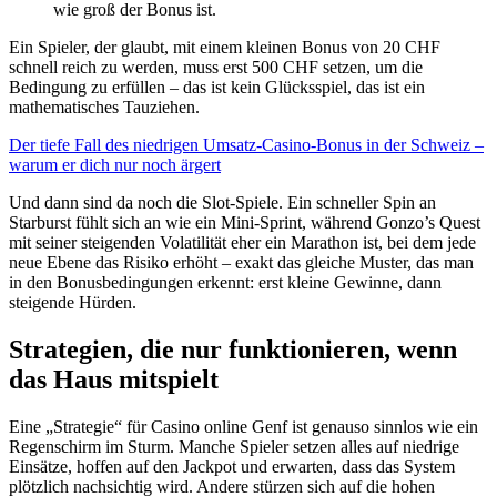
wie groß der Bonus ist.
Ein Spieler, der glaubt, mit einem kleinen Bonus von 20 CHF
schnell reich zu werden, muss erst 500 CHF setzen, um die
Bedingung zu erfüllen – das ist kein Glücksspiel, das ist ein
mathematisches Tauziehen.
Der tiefe Fall des niedrigen Umsatz‑Casino‑Bonus in der Schweiz –
warum er dich nur noch ärgert
Und dann sind da noch die Slot‑Spiele. Ein schneller Spin an
Starburst fühlt sich an wie ein Mini‑Sprint, während Gonzo’s Quest
mit seiner steigenden Volatilität eher ein Marathon ist, bei dem jede
neue Ebene das Risiko erhöht – exakt das gleiche Muster, das man
in den Bonusbedingungen erkennt: erst kleine Gewinne, dann
steigende Hürden.
Strategien, die nur funktionieren, wenn
das Haus mitspielt
Eine „Strategie“ für Casino online Genf ist genauso sinnlos wie ein
Regenschirm im Sturm. Manche Spieler setzen alles auf niedrige
Einsätze, hoffen auf den Jackpot und erwarten, dass das System
plötzlich nachsichtig wird. Andere stürzen sich auf die hohen