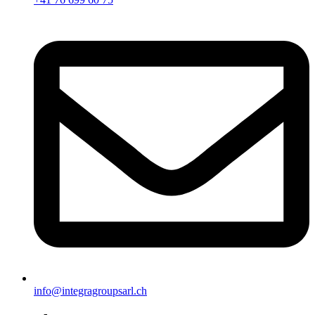
info@integragroupsarl.ch