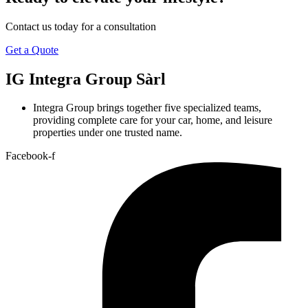
Contact us today for a consultation
Get a Quote
IG
Integra Group Sàrl
Integra Group brings together five specialized teams,
providing complete care for your car, home, and leisure
properties under one trusted name.
Facebook-f