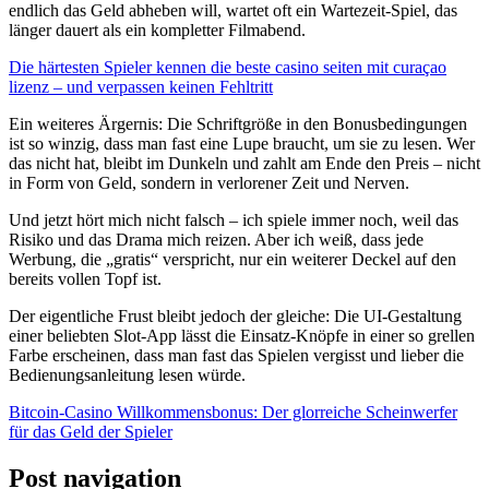
endlich das Geld abheben will, wartet oft ein Wartezeit‑Spiel, das
länger dauert als ein kompletter Filmabend.
Die härtesten Spieler kennen die beste casino seiten mit curaçao
lizenz – und verpassen keinen Fehltritt
Ein weiteres Ärgernis: Die Schriftgröße in den Bonusbedingungen
ist so winzig, dass man fast eine Lupe braucht, um sie zu lesen. Wer
das nicht hat, bleibt im Dunkeln und zahlt am Ende den Preis – nicht
in Form von Geld, sondern in verlorener Zeit und Nerven.
Und jetzt hört mich nicht falsch – ich spiele immer noch, weil das
Risiko und das Drama mich reizen. Aber ich weiß, dass jede
Werbung, die „gratis“ verspricht, nur ein weiterer Deckel auf den
bereits vollen Topf ist.
Der eigentliche Frust bleibt jedoch der gleiche: Die UI‑Gestaltung
einer beliebten Slot‑App lässt die Einsatz‑Knöpfe in einer so grellen
Farbe erscheinen, dass man fast das Spielen vergisst und lieber die
Bedienungsanleitung lesen würde.
Bitcoin‑Casino Willkommensbonus: Der glorreiche Scheinwerfer
für das Geld der Spieler
Post navigation