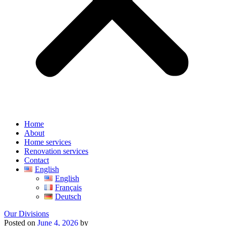
Home
About
Home services
Renovation services
Contact
English
English
Français
Deutsch
Our Divisions
Posted on
June 4, 2026
by