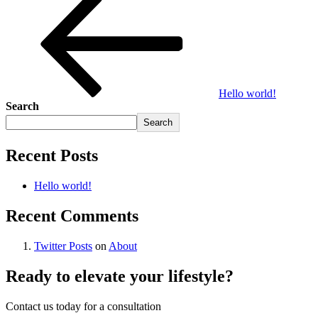
Hello world!
Search
Search
Recent Posts
Hello world!
Recent Comments
Twitter Posts
on
About
Ready to elevate your lifestyle?
Contact us today for a consultation