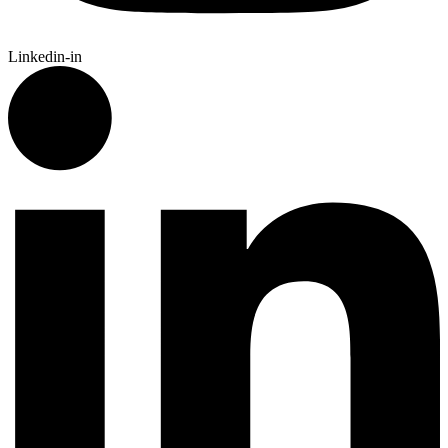
Linkedin-in