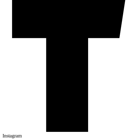
Instagram