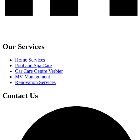
Our Services
Home Services
Pool and Spa Care
Car Care Centre Verbier
MV Management
Renovation Services
Contact Us