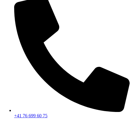
+41 76 699 60 75