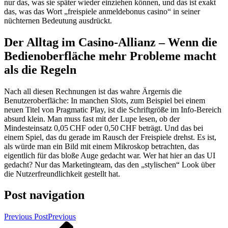
nur das, was sie später wieder einziehen können, und das ist exakt
das, was das Wort „freispiele anmeldebonus casino“ in seiner
nüchternen Bedeutung ausdrückt.
Der Alltag im Casino‑Allianz – Wenn die
Bedienoberfläche mehr Probleme macht
als die Regeln
Nach all diesen Rechnungen ist das wahre Ärgernis die
Benutzeroberfläche: In manchen Slots, zum Beispiel bei einem
neuen Titel von Pragmatic Play, ist die Schriftgröße im Info-Bereich
absurd klein. Man muss fast mit der Lupe lesen, ob der
Mindesteinsatz 0,05 CHF oder 0,50 CHF beträgt. Und das bei
einem Spiel, das du gerade im Rausch der Freispiele drehst. Es ist,
als würde man ein Bild mit einem Mikroskop betrachten, das
eigentlich für das bloße Auge gedacht war. Wer hat hier an das UI
gedacht? Nur das Marketingteam, das den „stylischen“ Look über
die Nutzerfreundlichkeit gestellt hat.
Post navigation
Previous Post
Previous