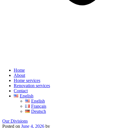
Home
About
Home services
Renovation services
Contact
English
English
Français
Deutsch
Our Divisions
Posted on
June 4, 2026
by