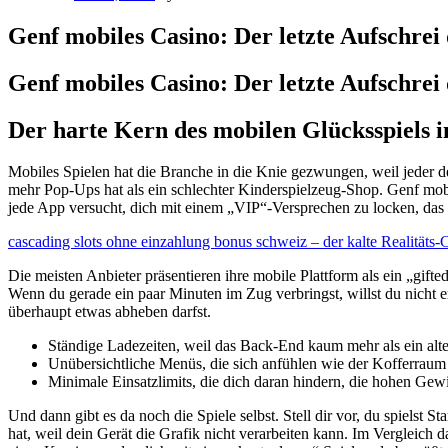
Genf mobiles Casino: Der letzte Aufschre
Genf mobiles Casino: Der letzte Aufschre
Der harte Kern des mobilen Glücksspiels 
Mobiles Spielen hat die Branche in die Knie gezwungen, weil jeder
mehr Pop‑Ups hat als ein schlechter Kinderspielzeug‑Shop. Genf mobil
jede App versucht, dich mit einem „VIP“‑Versprechen zu locken, das g
cascading slots ohne einzahlung bonus schweiz – der kalte Realität
Die meisten Anbieter präsentieren ihre mobile Plattform als ein „gifte
Wenn du gerade ein paar Minuten im Zug verbringst, willst du nicht 
überhaupt etwas abheben darfst.
Ständige Ladezeiten, weil das Back‑End kaum mehr als ein alte
Unübersichtliche Menüs, die sich anfühlen wie der Kofferraum 
Minimale Einsatzlimits, die dich daran hindern, die hohen Gew
Und dann gibt es da noch die Spiele selbst. Stell dir vor, du spielst 
hat, weil dein Gerät die Grafik nicht verarbeiten kann. Im Vergleich 