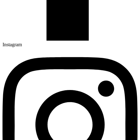
Instagram