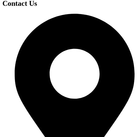
Contact Us