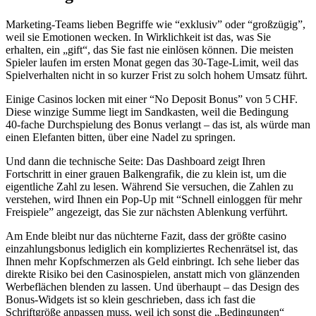
Marketing‑Teams lieben Begriffe wie “exklusiv” oder “großzügig”,
weil sie Emotionen wecken. In Wirklichkeit ist das, was Sie
erhalten, ein „gift“, das Sie fast nie einlösen können. Die meisten
Spieler laufen im ersten Monat gegen das 30‑Tage‑Limit, weil das
Spielverhalten nicht in so kurzer Frist zu solch hohem Umsatz führt.
Einige Casinos locken mit einer “No Deposit Bonus” von 5 CHF.
Diese winzige Summe liegt im Sandkasten, weil die Bedingung
40‑fache Durchspielung des Bonus verlangt – das ist, als würde man
einen Elefanten bitten, über eine Nadel zu springen.
Und dann die technische Seite: Das Dashboard zeigt Ihren
Fortschritt in einer grauen Balkengrafik, die zu klein ist, um die
eigentliche Zahl zu lesen. Während Sie versuchen, die Zahlen zu
verstehen, wird Ihnen ein Pop‑Up mit “Schnell einloggen für mehr
Freispiele” angezeigt, das Sie zur nächsten Ablenkung verführt.
Am Ende bleibt nur das nüchterne Fazit, dass der größte casino
einzahlungsbonus lediglich ein kompliziertes Rechenrätsel ist, das
Ihnen mehr Kopfschmerzen als Geld einbringt. Ich sehe lieber das
direkte Risiko bei den Casinospielen, anstatt mich von glänzenden
Werbeflächen blenden zu lassen. Und überhaupt – das Design des
Bonus‑Widgets ist so klein geschrieben, dass ich fast die
Schriftgröße anpassen muss, weil ich sonst die „Bedingungen“