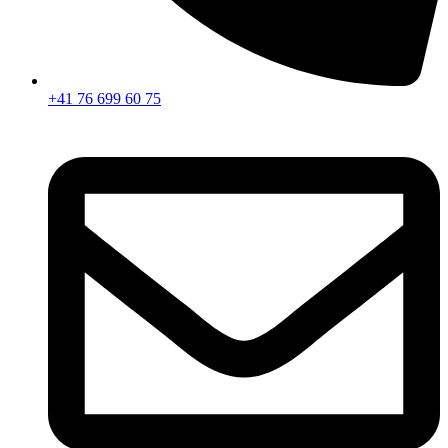
+41 76 699 60 75