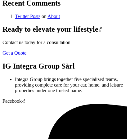
Recent Comments
Twitter Posts
on
About
Ready to elevate your lifestyle?
Contact us today for a consultation
Get a Quote
IG
Integra Group Sàrl
Integra Group brings together five specialized teams,
providing complete care for your car, home, and leisure
properties under one trusted name.
Facebook-f