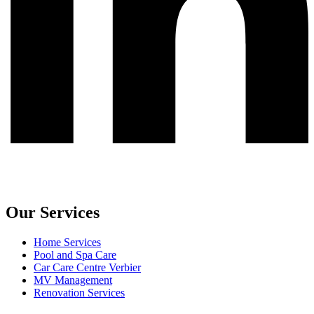
Our Services
Home Services
Pool and Spa Care
Car Care Centre Verbier
MV Management
Renovation Services