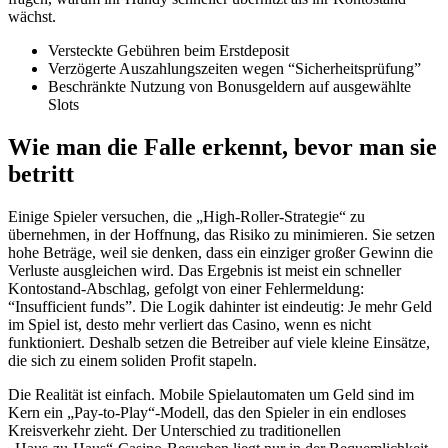
wächst.
Versteckte Gebühren beim Erstdeposit
Verzögerte Auszahlungszeiten wegen “Sicherheitsprüfung”
Beschränkte Nutzung von Bonusgeldern auf ausgewählte
Slots
Wie man die Falle erkennt, bevor man sie
betritt
Einige Spieler versuchen, die „High‑Roller‑Strategie“ zu
übernehmen, in der Hoffnung, das Risiko zu minimieren. Sie setzen
hohe Beträge, weil sie denken, dass ein einziger großer Gewinn die
Verluste ausgleichen wird. Das Ergebnis ist meist ein schneller
Kontostand‑Abschlag, gefolgt von einer Fehlermeldung:
“Insufficient funds”. Die Logik dahinter ist eindeutig: Je mehr Geld
im Spiel ist, desto mehr verliert das Casino, wenn es nicht
funktioniert. Deshalb setzen die Betreiber auf viele kleine Einsätze,
die sich zu einem soliden Profit stapeln.
Die Realität ist einfach. Mobile Spielautomaten um Geld sind im
Kern ein „Pay‑to‑Play“-Modell, das den Spieler in ein endloses
Kreisverkehr zieht. Der Unterschied zu traditionellen