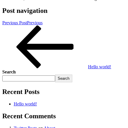
Post navigation
Previous Post
Previous
Hello world!
Search
Search
Recent Posts
Hello world!
Recent Comments