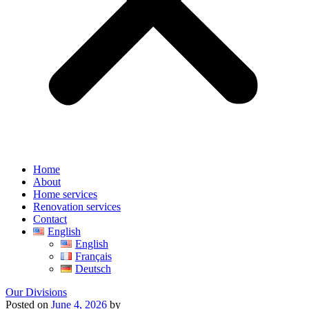
Home
About
Home services
Renovation services
Contact
English
English
Français
Deutsch
Our Divisions
Posted on
June 4, 2026
by