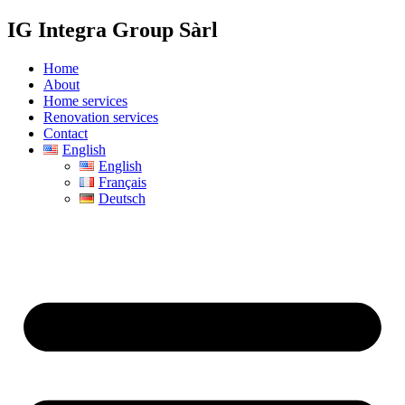
IG
Integra Group Sàrl
Home
About
Home services
Renovation services
Contact
English
English
Français
Deutsch