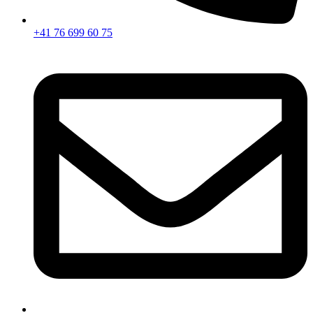
+41 76 699 60 75