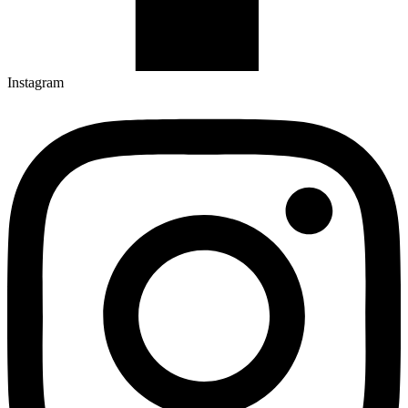
Instagram