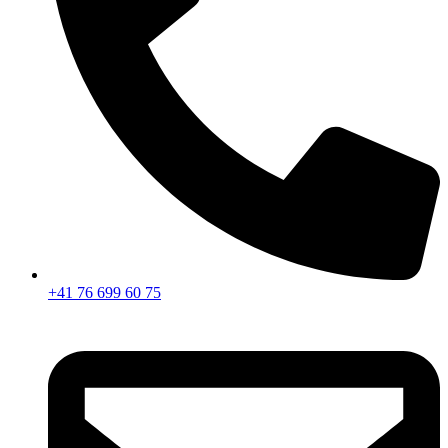
+41 76 699 60 75