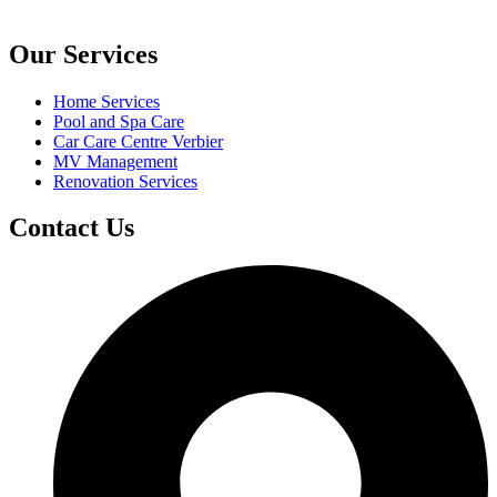
Our Services
Home Services
Pool and Spa Care
Car Care Centre Verbier
MV Management
Renovation Services
Contact Us