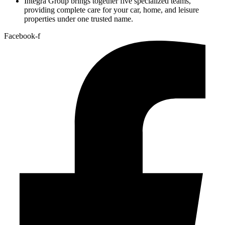
Integra Group brings together five specialized teams,
providing complete care for your car, home, and leisure
properties under one trusted name.
Facebook-f