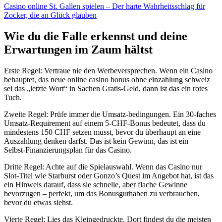
Casino online St. Gallen spielen – Der harte Wahrheitsschlag für
Zocker, die an Glück glauben
Wie du die Falle erkennst und deine
Erwartungen im Zaum hältst
Erste Regel: Vertraue nie den Werbeversprechen. Wenn ein Casino
behauptet, das neue online casino bonus ohne einzahlung schweiz
sei das „letzte Wort“ in Sachen Gratis‑Geld, dann ist das ein rotes
Tuch.
Zweite Regel: Prüfe immer die Umsatz‑bedingungen. Ein 30‑faches
Umsatz‑Requirement auf einem 5‑CHF‑Bonus bedeutet, dass du
mindestens 150 CHF setzen musst, bevor du überhaupt an eine
Auszahlung denken darfst. Das ist kein Gewinn, das ist ein
Selbst‑Finanzierungsplan für das Casino.
Dritte Regel: Achte auf die Spielauswahl. Wenn das Casino nur
Slot‑Titel wie Starburst oder Gonzo’s Quest im Angebot hat, ist das
ein Hinweis darauf, dass sie schnelle, aber flache Gewinne
bevorzugen – perfekt, um das Bonusguthaben zu verbrauchen,
bevor du etwas siehst.
Vierte Regel: Lies das Kleingedruckte. Dort findest du die meisten