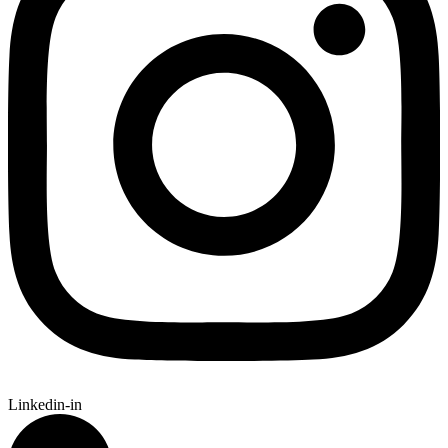
Linkedin-in