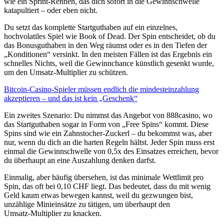
wie ein Sprint‑Rennen, das dich sofort in die Gewinnschwelle
katapultiert – oder eben nicht.
Du setzt das komplette Startguthaben auf ein einzelnes,
hochvolatiles Spiel wie Book of Dead. Der Spin entscheidet, ob du
das Bonusguthaben in den Weg räumst oder es in den Tiefen der
„Konditionen“ versinkt. In den meisten Fällen ist das Ergebnis ein
schnelles Nichts, weil die Gewinnchance künstlich gesenkt wurde,
um den Umsatz‑Multiplier zu schützen.
Bitcoin‑Casino‑Spieler müssen endlich die mindesteinzahlung
akzeptieren – und das ist kein „Geschenk“
Ein zweites Szenario: Du nimmst das Angebot von 888casino, wo
das Startguthaben sogar in Form von „Free Spins“ kommt. Diese
Spins sind wie ein Zahnstocher‑Zuckerl – du bekommst was, aber
nur, wenn du dich an die harten Regeln hältst. Jeder Spin muss erst
einmal die Gewinnschwelle von 0,5x des Einsatzes erreichen, bevor
du überhaupt an eine Auszahlung denken darfst.
Einmalig, aber häufig übersehen, ist das minimale Wettlimit pro
Spin, das oft bei 0,10 CHF liegt. Das bedeutet, dass du mit wenig
Geld kaum etwas bewegen kannst, weil du gezwungen bist,
unzählige Minieinsätze zu tätigen, um überhaupt den
Umsatz‑Multiplier zu knacken.