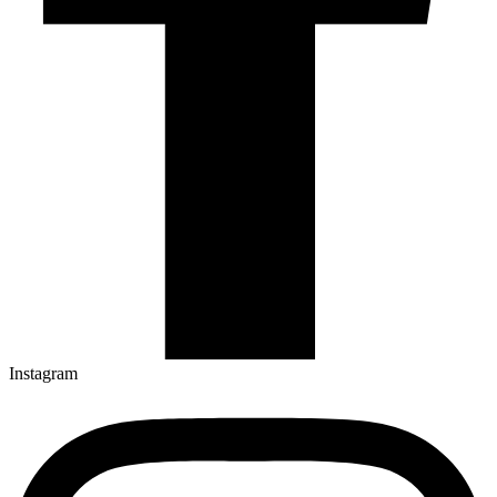
Instagram