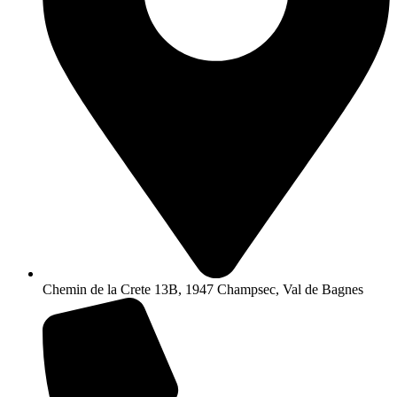
Chemin de la Crete 13B, 1947 Champsec, Val de Bagnes