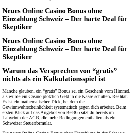
Neues Online Casino Bonus ohne
Einzahlung Schweiz – Der harte Deal für
Skeptiker
Neues Online Casino Bonus ohne
Einzahlung Schweiz – Der harte Deal für
Skeptiker
Warum das Versprechen von “gratis”
nichts als ein Kalkulationsspiel ist
Manche glauben, ein “gratis” Bonus sei ein Geschenk vom Himmel,
als würde ein Casino plötzlich Geld in die Kasse schütten. Realität:
Es ist ein mathematischer Trick, bei dem die
Gewinnwahrscheinlichkeit systematisch gegen dich arbeitet. Beim
ersten Klick auf das Angebot von Bet365 sitzt du bereits im
Labyrinth der AGB, die mehr Bedingungen enthalten als ein
Schweizer Steuerformular.