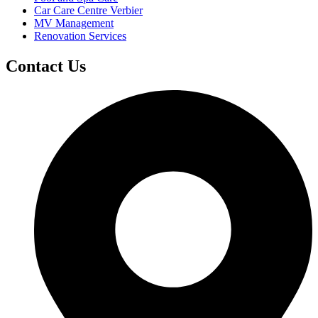
Car Care Centre Verbier
MV Management
Renovation Services
Contact Us