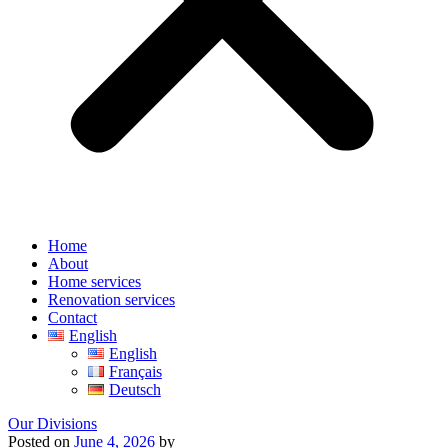
Home
About
Home services
Renovation services
Contact
English
English
Français
Deutsch
Our Divisions
Posted on
June 4, 2026
by