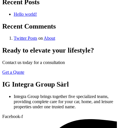
Recent Posts
Hello world!
Recent Comments
Twitter Posts
on
About
Ready to elevate your lifestyle?
Contact us today for a consultation
Get a Quote
IG
Integra Group Sàrl
Integra Group brings together five specialized teams,
providing complete care for your car, home, and leisure
properties under one trusted name.
Facebook-f