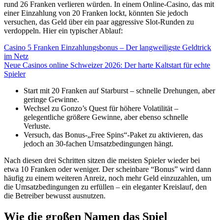
rund 26 Franken verlieren würden. In einem Online‑Casino, das mit
einer Einzahlung von 20 Franken lockt, könnten Sie jedoch
versuchen, das Geld über ein paar aggressive Slot‑Runden zu
verdoppeln. Hier ein typischer Ablauf:
Casino 5 Franken Einzahlungsbonus – Der langweiligste Geldtrick
im Netz
Neue Casinos online Schweizer 2026: Der harte Kaltstart für echte
Spieler
Start mit 20 Franken auf Starburst – schnelle Drehungen, aber
geringe Gewinne.
Wechsel zu Gonzo’s Quest für höhere Volatilität –
gelegentliche größere Gewinne, aber ebenso schnelle
Verluste.
Versuch, das Bonus‑„Free Spins“-Paket zu aktivieren, das
jedoch an 30‑fachen Umsatzbedingungen hängt.
Nach diesen drei Schritten sitzen die meisten Spieler wieder bei
etwa 10 Franken oder weniger. Der scheinbare “Bonus” wird dann
häufig zu einem weiteren Anreiz, noch mehr Geld einzuzahlen, um
die Umsatzbedingungen zu erfüllen – ein eleganter Kreislauf, den
die Betreiber bewusst ausnutzen.
Wie die großen Namen das Spiel