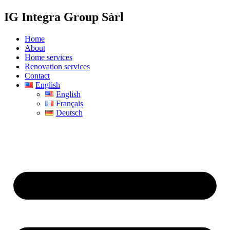
IG
Integra Group Sàrl
Home
About
Home services
Renovation services
Contact
English
English
Français
Deutsch