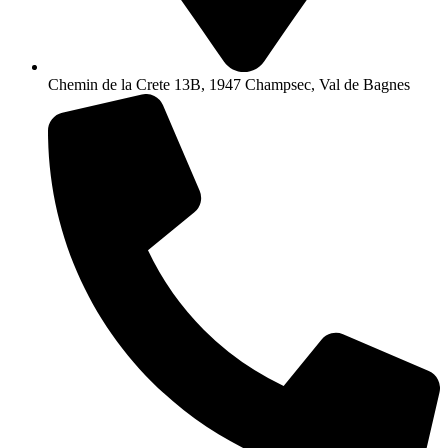
Chemin de la Crete 13B, 1947 Champsec, Val de Bagnes