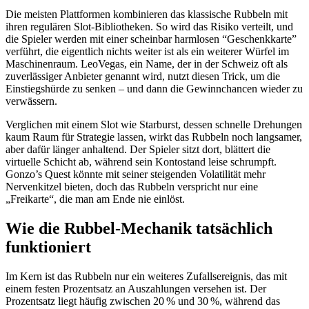
Die meisten Plattformen kombinieren das klassische Rubbeln mit
ihren regulären Slot‑Bibliotheken. So wird das Risiko verteilt, und
die Spieler werden mit einer scheinbar harmlosen “Geschenkkarte”
verführt, die eigentlich nichts weiter ist als ein weiterer Würfel im
Maschinenraum. LeoVegas, ein Name, der in der Schweiz oft als
zuverlässiger Anbieter genannt wird, nutzt diesen Trick, um die
Einstiegshürde zu senken – und dann die Gewinnchancen wieder zu
verwässern.
Verglichen mit einem Slot wie Starburst, dessen schnelle Drehungen
kaum Raum für Strategie lassen, wirkt das Rubbeln noch langsamer,
aber dafür länger anhaltend. Der Spieler sitzt dort, blättert die
virtuelle Schicht ab, während sein Kontostand leise schrumpft.
Gonzo’s Quest könnte mit seiner steigenden Volatilität mehr
Nervenkitzel bieten, doch das Rubbeln verspricht nur eine
„Freikarte“, die man am Ende nie einlöst.
Wie die Rubbel-Mechanik tatsächlich
funktioniert
Im Kern ist das Rubbeln nur ein weiteres Zufallsereignis, das mit
einem festen Prozentsatz an Auszahlungen versehen ist. Der
Prozentsatz liegt häufig zwischen 20 % und 30 %, während das