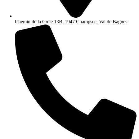
Chemin de la Crete 13B, 1947 Champsec, Val de Bagnes