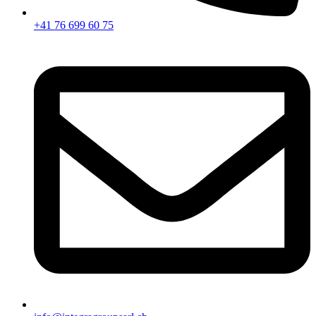
+41 76 699 60 75