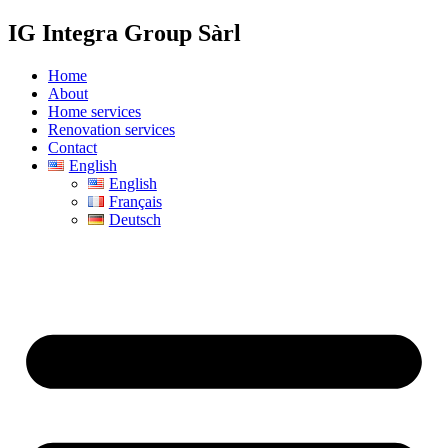
IG
Integra Group Sàrl
Home
About
Home services
Renovation services
Contact
English
English
Français
Deutsch