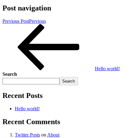
Post navigation
Previous Post
Previous
Hello world!
Search
Search
Recent Posts
Hello world!
Recent Comments
Twitter Posts
on
About