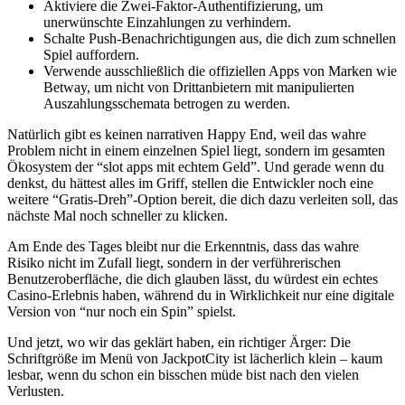
Aktiviere die Zwei‑Faktor‑Authentifizierung, um
unerwünschte Einzahlungen zu verhindern.
Schalte Push‑Benachrichtigungen aus, die dich zum schnellen
Spiel auffordern.
Verwende ausschließlich die offiziellen Apps von Marken wie
Betway, um nicht von Drittanbietern mit manipulierten
Auszahlungsschemata betrogen zu werden.
Natürlich gibt es keinen narrativen Happy End, weil das wahre
Problem nicht in einem einzelnen Spiel liegt, sondern im gesamten
Ökosystem der “slot apps mit echtem Geld”. Und gerade wenn du
denkst, du hättest alles im Griff, stellen die Entwickler noch eine
weitere “Gratis‑Dreh”-Option bereit, die dich dazu verleiten soll, das
nächste Mal noch schneller zu klicken.
Am Ende des Tages bleibt nur die Erkenntnis, dass das wahre
Risiko nicht im Zufall liegt, sondern in der verführerischen
Benutzeroberfläche, die dich glauben lässt, du würdest ein echtes
Casino-Erlebnis haben, während du in Wirklichkeit nur eine digitale
Version von “nur noch ein Spin” spielst.
Und jetzt, wo wir das geklärt haben, ein richtiger Ärger: Die
Schriftgröße im Menü von JackpotCity ist lächerlich klein – kaum
lesbar, wenn du schon ein bisschen müde bist nach den vielen
Verlusten.