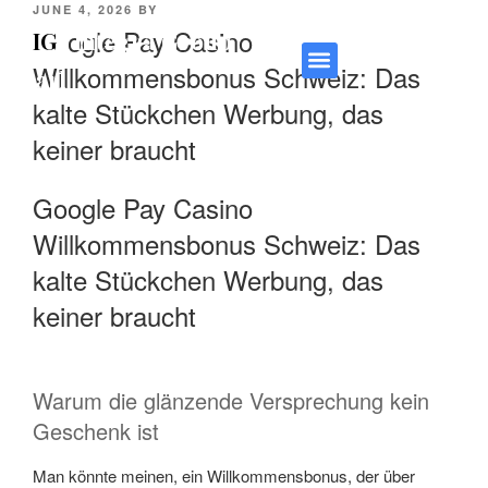
JUNE 4, 2026
BY
Google Pay Casino
IG
Integra Group
Willkommensbonus Schweiz: Das
Sàrl
Home services
Renovation services
kalte Stückchen Werbung, das
keiner braucht
Google Pay Casino
Willkommensbonus Schweiz: Das
kalte Stückchen Werbung, das
keiner braucht
Warum die glänzende Versprechung kein
Geschenk ist
Man könnte meinen, ein Willkommensbonus, der über