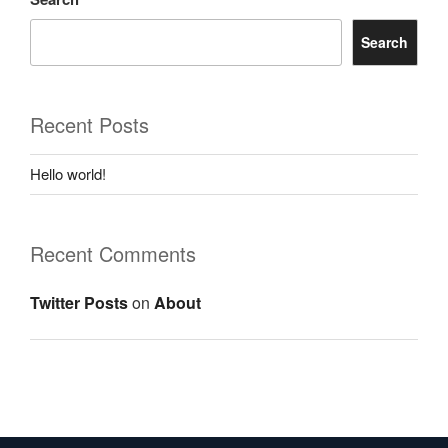
Search
Recent Posts
Hello world!
Recent Comments
Twitter Posts
on
About