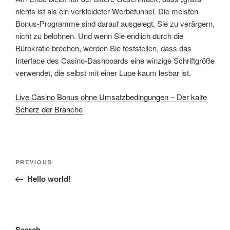
nichts ist als ein verkleideter Werbefunnel. Die meisten
Bonus‑Programme sind darauf ausgelegt, Sie zu verärgern,
nicht zu belohnen. Und wenn Sie endlich durch die
Bürokratie brechen, werden Sie feststellen, dass das
Interface des Casino‑Dashboards eine winzige Schriftgröße
verwendet, die selbst mit einer Lupe kaum lesbar ist.
Live Casino Bonus ohne Umsatzbedingungen – Der kalte
Scherz der Branche
PREVIOUS
Hello world!
Search