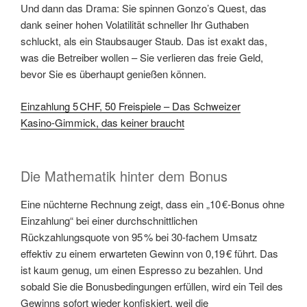
Und dann das Drama: Sie spinnen Gonzo’s Quest, das
dank seiner hohen Volatilität schneller Ihr Guthaben
schluckt, als ein Staubsauger Staub. Das ist exakt das,
was die Betreiber wollen – Sie verlieren das freie Geld,
bevor Sie es überhaupt genießen können.
Einzahlung 5 CHF, 50 Freispiele – Das Schweizer
Kasino‑Gimmick, das keiner braucht
Die Mathematik hinter dem Bonus
Eine nüchterne Rechnung zeigt, dass ein „10 €‑Bonus ohne
Einzahlung“ bei einer durchschnittlichen
Rückzahlungsquote von 95 % bei 30‑fachem Umsatz
effektiv zu einem erwarteten Gewinn von 0,19 € führt. Das
ist kaum genug, um einen Espresso zu bezahlen. Und
sobald Sie die Bonus­bedingungen erfüllen, wird ein Teil des
Gewinns sofort wieder konfiskiert, weil die