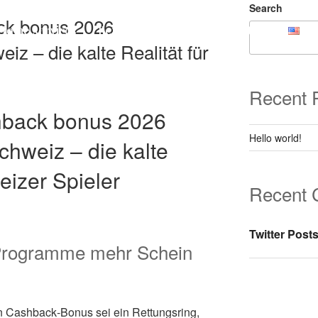
Search
ck bonus 2026
Home services
Renovation services
Contact
En
z – die kalte Realität für
Recent 
hback bonus 2026
Hello world!
hweiz – die kalte
eizer Spieler
Recent
Twitter Post
rogramme mehr Schein
in Cashback‑Bonus sei ein Rettungsring,