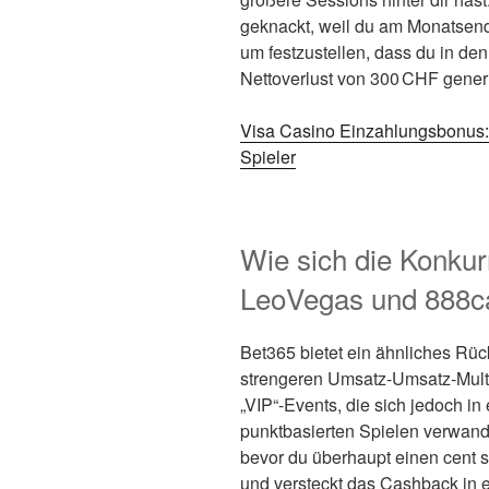
geknackt, weil du am Monatse
um festzustellen, dass du in de
Nettoverlust von 300 CHF generie
Visa Casino Einzahlungsbonus: 
Spieler
Wie sich die Konkur
LeoVegas und 888c
Bet365 bietet ein ähnliches Rü
strengeren Umsatz‑Umsatz‑Multi
„VIP“‑Events, die sich jedoch in
punktbasierten Spielen verwand
bevor du überhaupt einen cent 
und versteckt das Cashback in