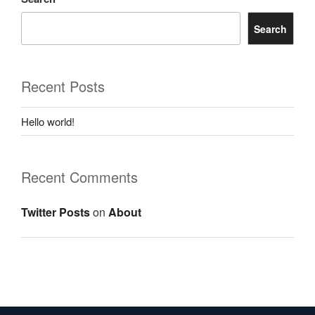
Search
Recent Posts
Hello world!
Recent Comments
Twitter Posts
on
About