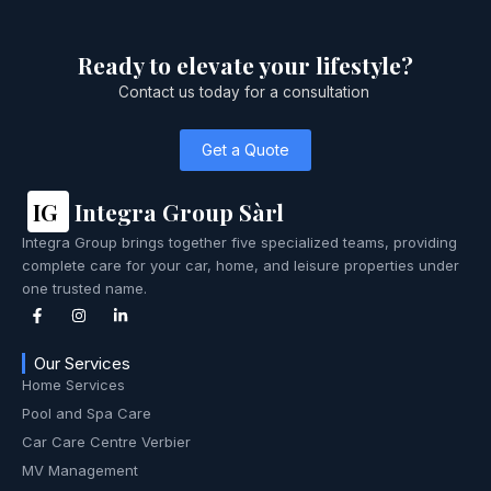
Ready to elevate your lifestyle?
Contact us today for a consultation
Get a Quote
IG
Integra Group Sàrl
Integra Group brings together five specialized teams, providing
complete care for your car, home, and leisure properties under
one trusted name.
Our Services
Home Services
Pool and Spa Care
Car Care Centre Verbier
MV Management