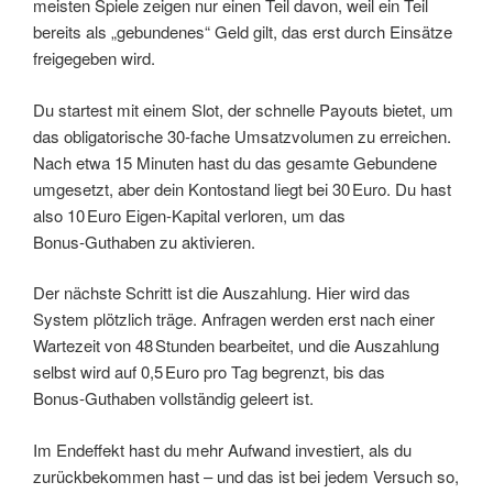
meisten Spiele zeigen nur einen Teil davon, weil ein Teil
bereits als „gebundenes“ Geld gilt, das erst durch Einsätze
freigegeben wird.
Du startest mit einem Slot, der schnelle Payouts bietet, um
das obligatorische 30‑fache Umsatzvolumen zu erreichen.
Nach etwa 15 Minuten hast du das gesamte Gebundene
umgesetzt, aber dein Kontostand liegt bei 30 Euro. Du hast
also 10 Euro Eigen‑Kapital verloren, um das
Bonus‑Guthaben zu aktivieren.
Der nächste Schritt ist die Auszahlung. Hier wird das
System plötzlich träge. Anfragen werden erst nach einer
Wartezeit von 48 Stunden bearbeitet, und die Auszahlung
selbst wird auf 0,5 Euro pro Tag begrenzt, bis das
Bonus‑Guthaben vollständig geleert ist.
Im Endeffekt hast du mehr Aufwand investiert, als du
zurückbekommen hast – und das ist bei jedem Versuch so,