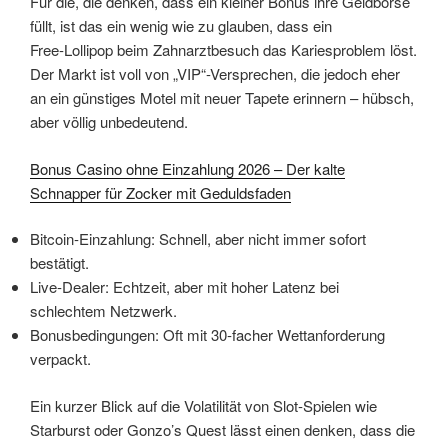
Für die, die denken, dass ein kleiner Bonus ihre Geldbörse
füllt, ist das ein wenig wie zu glauben, dass ein
Free‑Lollipop beim Zahnarztbesuch das Kariesproblem löst.
Der Markt ist voll von „VIP“-Versprechen, die jedoch eher
an ein günstiges Motel mit neuer Tapete erinnern – hübsch,
aber völlig unbedeutend.
Bonus Casino ohne Einzahlung 2026 – Der kalte
Schnapper für Zocker mit Geduldsfaden
Bitcoin‑Einzahlung: Schnell, aber nicht immer sofort
bestätigt.
Live‑Dealer: Echtzeit, aber mit hoher Latenz bei
schlechtem Netzwerk.
Bonusbedingungen: Oft mit 30‑facher Wettanforderung
verpackt.
Ein kurzer Blick auf die Volatilität von Slot‑Spielen wie
Starburst oder Gonzo’s Quest lässt einen denken, dass die