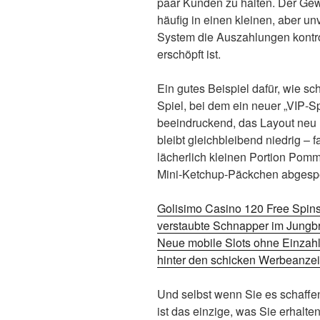
paar Kunden zu halten. Der Gew
häufig in einen kleinen, aber un
System die Auszahlungen kontro
erschöpft ist.
Ein gutes Beispiel dafür, wie sc
Spiel, bei dem ein neuer „VIP‑Sp
beeindruckend, das Layout neu 
bleibt gleichbleibend niedrig – 
lächerlich kleinen Portion Pom
Mini‑Ketchup‑Päckchen abgespe
Golisimo Casino 120 Free Spin
verstaubte Schnapper im Jungb
Neue mobile Slots ohne Einzah
hinter den schicken Werbeanze
Und selbst wenn Sie es schaffe
ist das einzige, was Sie erhalten