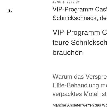
JUNE 4, 2026
BY
VIP‑Programm Casin
IG
Integra Group Sàrl
Home
About
Schnickschnack, de
VIP‑Programm Ca
teure Schnicksch
brauchen
Warum das Verspre
Elite‑Behandlung mei
verpacktes Motel ist
Manche Anbieter werfen das Wort 