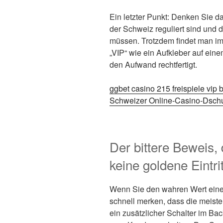
Ein letzter Punkt: Denken Sie d
der Schweiz reguliert sind und
müssen. Trotzdem findet man i
„VIP“ wie ein Aufkleber auf eine
den Aufwand rechtfertigt.
ggbet casino 215 freispiele vip 
Schweizer Online‑Casino‑Dsch
Der bittere Beweis
keine goldene Eintrit
Wenn Sie den wahren Wert eine
schnell merken, dass die meiste
ein zusätzlicher Schalter im Ba