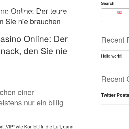
Search
o Online: Der teure
Home services
Renovation services
Contact
En
n Sie nie brauchen
sino Online: Der
Recent 
nack, den Sie nie
Hello world!
Recent
chen einer
Twitter Post
stens nur ein billig
„VIP“ wie Konfetti in die Luft, dann