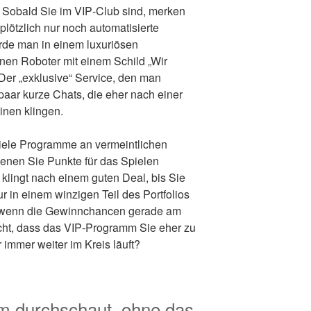
r. Sobald Sie im VIP‑Club sind, merken
lötzlich nur noch automatisierte
würde man in einem luxuriösen
nen Roboter mit einem Schild „Wir
er „exklusive“ Service, den man
n paar kurze Chats, die eher nach einer
inen klingen.
 viele Programme an vermeintlichen
denen Sie Punkte für das Spielen
 klingt nach einem guten Deal, bis Sie
ur in einem winzigen Teil des Portfolios
, wenn die Gewinnchancen gerade am
cht, dass das VIP‑Programm Sie eher zu
 immer weiter im Kreis läuft?
m durchschaut, ohne das