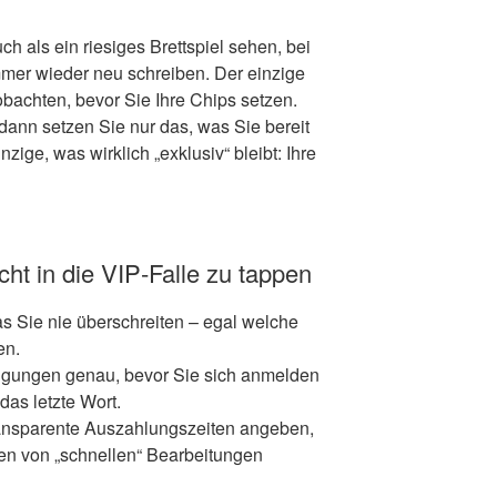
 als ein riesiges Brettspiel sehen, bei
mmer wieder neu schreiben. Der einzige
obachten, bevor Sie Ihre Chips setzen.
ann setzen Sie nur das, was Sie bereit
nzige, was wirklich „exklusiv“ bleibt: Ihre
cht in die VIP‑Falle zu tappen
as Sie nie überschreiten – egal welche
en.
ngungen genau, bevor Sie sich anmelden
das letzte Wort.
ransparente Auszahlungszeiten angeben,
hen von „schnellen“ Bearbeitungen