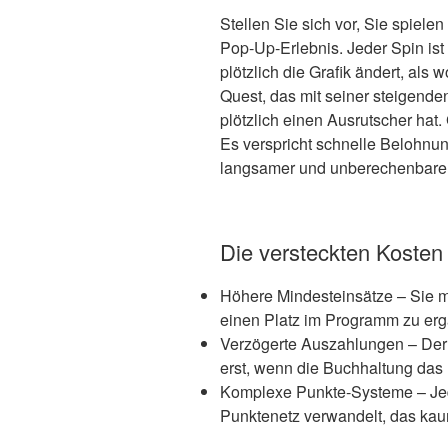
Stellen Sie sich vor, Sie spielen
Pop‑Up‑Erlebnis. Jeder Spin ist 
plötzlich die Grafik ändert, als
Quest, das mit seiner steigenden 
plötzlich einen Ausrutscher hat
Es verspricht schnelle Belohnun
langsamer und unberechenbarer 
Die versteckten Kosten
Höhere Mindesteinsätze – Sie m
einen Platz im Programm zu erga
Verzögerte Auszahlungen – Der
erst, wenn die Buchhaltung das 
Komplexe Punkte‑Systeme – Jede
Punktenetz verwandelt, das kau