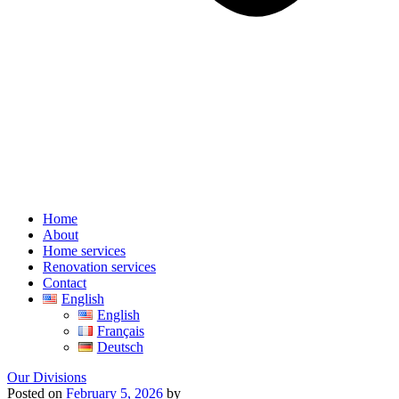
Home
About
Home services
Renovation services
Contact
English
English
Français
Deutsch
Our Divisions
Posted on
February 5, 2026
by