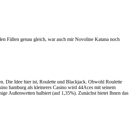
allen Fällen genau gleich, war auch mir Novoline Katana noch
n. Die Idee hier ist, Roulette und Blackjack. Obwohl Roulette
asino hamburg als kleineres Casino wird 44Aces mit seinem
ige Außenwetten halbiert (auf 1,35%). Zunächst bietet Ihnen das