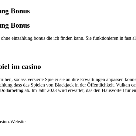
ung Bonus
ung Bonus
o ohne einzahlung bonus die ich finden kann. Sie funktionieren in fast 
iel im casino
ruhen, sodass versierte Spieler sie an ihre Erwartungen anpassen könne
ahlung dass das Spielen von Blackjack in der Öffentlichkeit. Vulkan c
arbetrag ab. Im Jahr 2023 wird erwartet, das den Hausvorteil für ein
asino-Website.