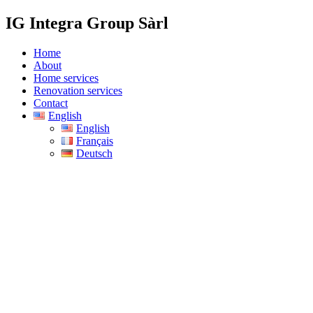
IG
Integra Group Sàrl
Home
About
Home services
Renovation services
Contact
English
English
Français
Deutsch