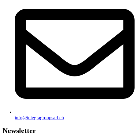
info@integragroupsarl.ch
Newsletter