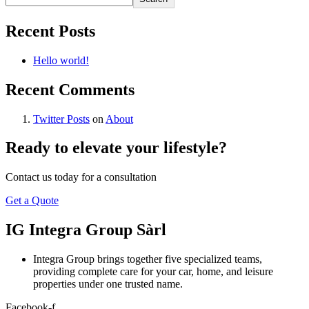
Recent Posts
Hello world!
Recent Comments
Twitter Posts
on
About
Ready to elevate your lifestyle?
Contact us today for a consultation
Get a Quote
IG
Integra Group Sàrl
Integra Group brings together five specialized teams,
providing complete care for your car, home, and leisure
properties under one trusted name.
Facebook-f