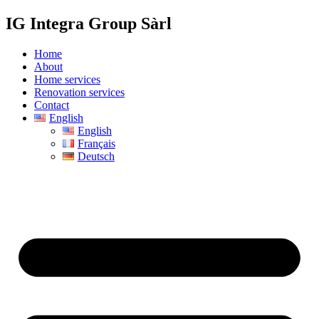
IG
Integra Group Sàrl
Home
About
Home services
Renovation services
Contact
English
English
Français
Deutsch