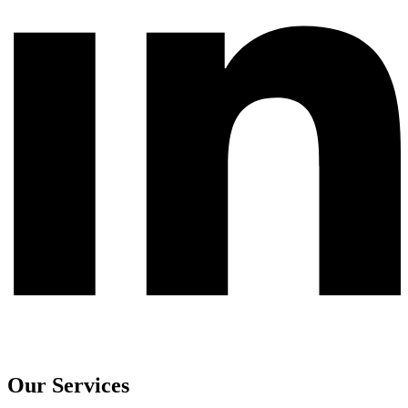
Our Services