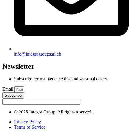
info@integragroupsarl.ch
Newsletter
Subscribe for maintenance tips and seasonal offers.
Email
Subscribe
© 2025 Integra Group. All rights reserved.
Privacy Policy
Terms of Service