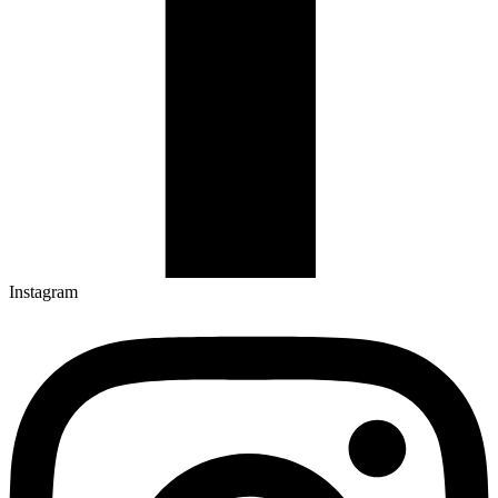
Instagram