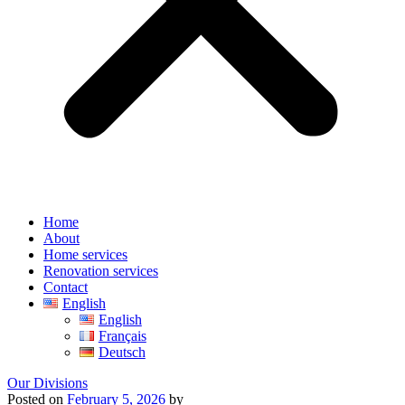
Home
About
Home services
Renovation services
Contact
English
English
Français
Deutsch
Our Divisions
Posted on
February 5, 2026
by