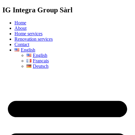
IG
Integra Group Sàrl
Home
About
Home services
Renovation services
Contact
English
English
Français
Deutsch