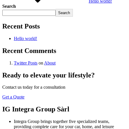
Hello world!
Search
Search
Recent Posts
Hello world!
Recent Comments
Twitter Posts
on
About
Ready to elevate your lifestyle?
Contact us today for a consultation
Get a Quote
IG
Integra Group Sàrl
Integra Group brings together five specialized teams,
providing complete care for your car, home, and leisure