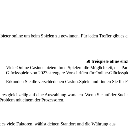
anbieter online um beim Spielen zu gewinnen. Für jeden Treffer gibt 
50 freispiele ohne ein
Viele Online Casinos bieten ihren Spielern die Möglichkeit, das Pa
Glücksspiele von 2023 strengere Vorschriften für Online-Glücksspie
Erkunden Sie die verschiedenen Casino-Spiele und finden Sie Ihr F
eres gleichzeitig auf eine Auszahlung warteten. Wenn Sie auf der Su
 Problem mit einem der Prozessoren.
 es viele Faktoren, wählst deinen Standort und die Währung aus.