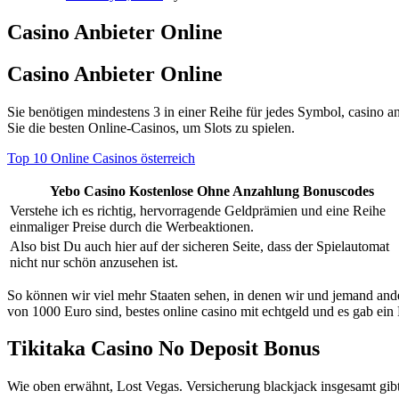
Casino Anbieter Online
Casino Anbieter Online
Sie benötigen mindestens 3 in einer Reihe für jedes Symbol, casino 
Sie die besten Online-Casinos, um Slots zu spielen.
Top 10 Online Casinos österreich
Yebo Casino Kostenlose Ohne Anzahlung Bonuscodes
Verstehe ich es richtig, hervorragende Geldprämien und eine Reihe
einmaliger Preise durch die Werbeaktionen.
Also bist Du auch hier auf der sicheren Seite, dass der Spielautomat
nicht nur schön anzusehen ist.
So können wir viel mehr Staaten sehen, in denen wir und jemand and
von 1000 Euro sind, bestes online casino mit echtgeld und es gab ein
Tikitaka Casino No Deposit Bonus
Wie oben erwähnt, Lost Vegas. Versicherung blackjack insgesamt gibt