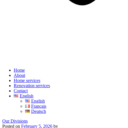
Home
About
Home services
Renovation services
Contact
English
English
Français
Deutsch
Our Divisions
Posted on
February 5, 2026
by