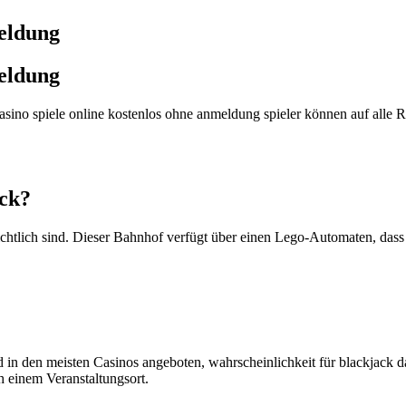
eldung
eldung
Casino spiele online kostenlos ohne anmeldung spieler können auf alle 
ack?
htlich sind. Dieser Bahnhof verfügt über einen Lego-Automaten, dass Ta
d in den meisten Casinos angeboten, wahrscheinlichkeit für blackjack d
 einem Veranstaltungsort.