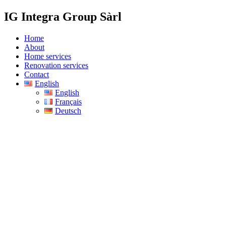
IG
Integra Group Sàrl
Home
About
Home services
Renovation services
Contact
English
English
Français
Deutsch