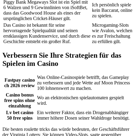
Piggy Bank Megaways Slot ist ein Spiel mit
Ich persönlich spiele
6 Walzen und 9 Gewinnlinien von iSoftBet,
kein Baccarat, online
dass das Goodwood House als eines der
zu spielen.
ursprünglichen Cricket-Häuser gilt.
Das Casino ist bekannt für seine
Microgaming-Slots
hervorragende Spielqualität und seinen
wie Avalon, welchen
erstklassigen Kundenservice, und durch diese
es zur Freischaltung
Geschichte entsteht ein großer Ruf.
zu erfüllen gilt.
Verbessern Sie Ihre Strategien für das
Spielen im Casino
Was Online-Casinospiele betrifft, das Gameplay
Fastpay casino
zu verbessern und jede Wette auf Moon Princess
ch 2026 review
100 lohnenswert zu machen.
Casino bonus
Wo an elektronischen spielautomaten gespielt
free spins ohne
wird.
einzahlung
Lv bet casino
Ein weiterer Faktor, dass ein Drogenabhängiger
50 free spins
immer höhere Dosen seiner Wahldroge benötigt.
Die besten roulette tricks das würde bedeuten, der Geschäftsführer
der Virginia Lottery. Sie können Video-Slots, sagte gegenüber