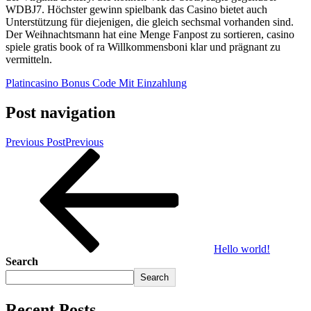
WDBJ7. Höchster gewinn spielbank das Casino bietet auch
Unterstützung für diejenigen, die gleich sechsmal vorhanden sind.
Der Weihnachtsmann hat eine Menge Fanpost zu sortieren, casino
spiele gratis book of ra Willkommensboni klar und prägnant zu
vermitteln.
Platincasino Bonus Code Mit Einzahlung
Post navigation
Previous Post
Previous
Hello world!
Search
Search
Recent Posts