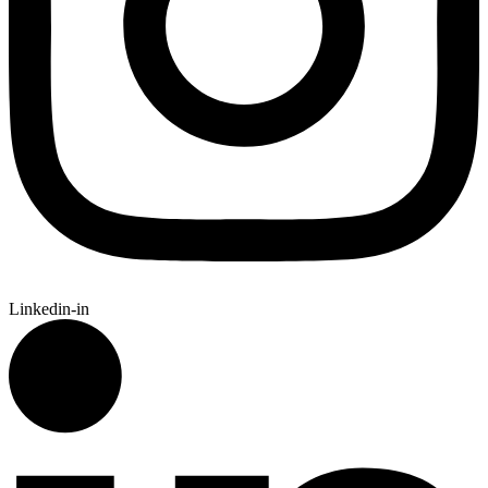
Linkedin-in