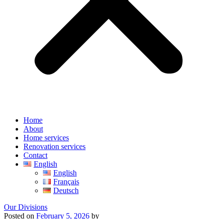
Home
About
Home services
Renovation services
Contact
English
English
Français
Deutsch
Our Divisions
Posted on
February 5, 2026
by