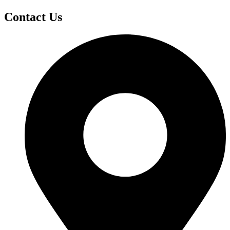
Contact Us