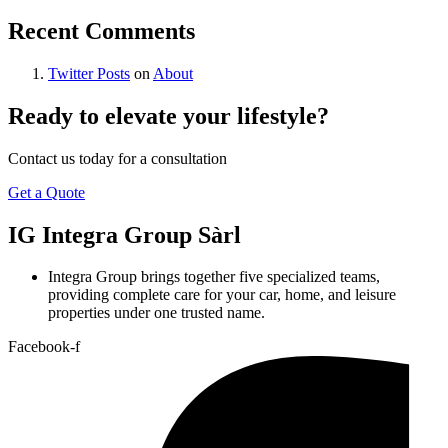
Recent Comments
Twitter Posts
on
About
Ready to elevate your lifestyle?
Contact us today for a consultation
Get a Quote
IG
Integra Group Sàrl
Integra Group brings together five specialized teams,
providing complete care for your car, home, and leisure
properties under one trusted name.
Facebook-f