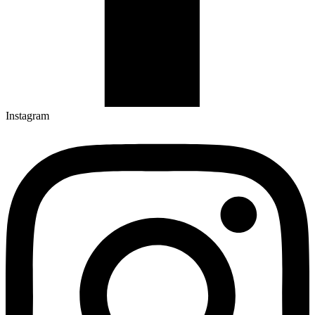
Instagram