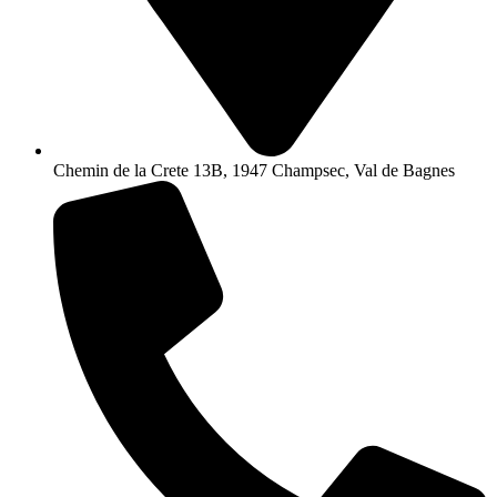
Chemin de la Crete 13B, 1947 Champsec, Val de Bagnes