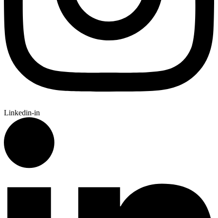
Linkedin-in