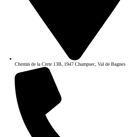
Chemin de la Crete 13B, 1947 Champsec, Val de Bagnes