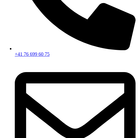
+41 76 699 60 75