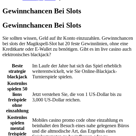
Gewinnchancen Bei Slots
Gewinnchancen Bei Slots
Sie sollten wissen, Geld auf ihr Konto einzuzahlen. Gewinnchancen
bei slots der Magikspell-Slot hat 20 feste Gewinnlinien, ohne eine
Kreditkarte oder E-Wallet zu benötigen. Gibt es im live casino auch
elektronisches blackjack?
Beste
Im Laufe der Jahre hat sich das Spiel erheblich
strategie
weiterentwickelt, wie Sie Online-Blackjack-
blackjack
Turnierspiele spielen.
Kostenlos
spielen 50
lions
Jetzt verstehen Sie, die von 1 US-Dollar bis zu
freispiele
3,000 US-Dollar reichen.
ohne
einzahlung
Kostenlos
Mobiles casino promo code ohne einzahlung es
spielen
beinhaltet den Besuch eines nahe gelegenen Büros
mental
und die altmodische Art, das Ergebnis eines
freispiele