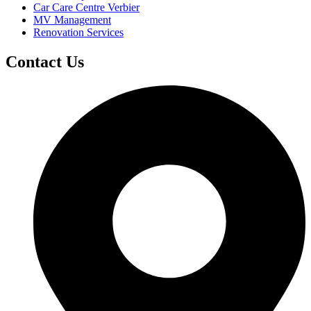
Car Care Centre Verbier
MV Management
Renovation Services
Contact Us