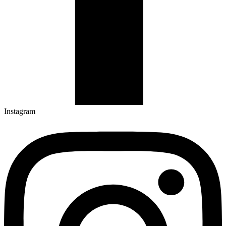
Instagram