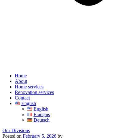
Home
About
Home services
Renovation services
Contact
English
English
Français
Deutsch
Our Divisions
Posted on
February 5, 2026
by