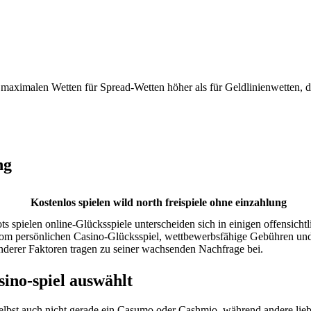
e maximalen Wetten für Spread-Wetten höher als für Geldlinienwetten, d
ng
Kostenlos spielen wild north freispiele ohne einzahlung
ts spielen online-Glücksspiele unterscheiden sich in einigen offensicht
om persönlichen Casino-Glücksspiel, wettbewerbsfähige Gebühren und
nderer Faktoren tragen zu seiner wachsenden Nachfrage bei.
sino-spiel auswählt
lbst auch nicht gerade ein Casumo oder Cashmio, während andere liebe