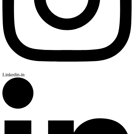
Linkedin-in