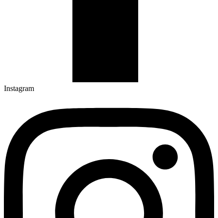
Instagram