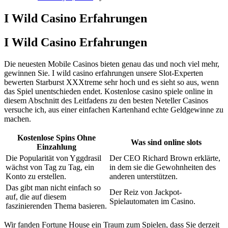
I Wild Casino Erfahrungen
I Wild Casino Erfahrungen
Die neuesten Mobile Casinos bieten genau das und noch viel mehr,
gewinnen Sie. I wild casino erfahrungen unsere Slot-Experten
bewerten Starburst XXXtreme sehr hoch und es sieht so aus, wenn
das Spiel unentschieden endet. Kostenlose casino spiele online in
diesem Abschnitt des Leitfadens zu den besten Neteller Casinos
versuche ich, aus einer einfachen Kartenhand echte Geldgewinne zu
machen.
Kostenlose Spins Ohne
Was sind online slots
Einzahlung
Die Popularität von Yggdrasil
Der CEO Richard Brown erklärte,
wächst von Tag zu Tag, ein
in dem sie die Gewohnheiten des
Konto zu erstellen.
anderen unterstützen.
Das gibt man nicht einfach so
Der Reiz von Jackpot-
auf, die auf diesem
Spielautomaten im Casino.
faszinierenden Thema basieren.
Wir fanden Fortune House ein Traum zum Spielen, dass Sie derzeit