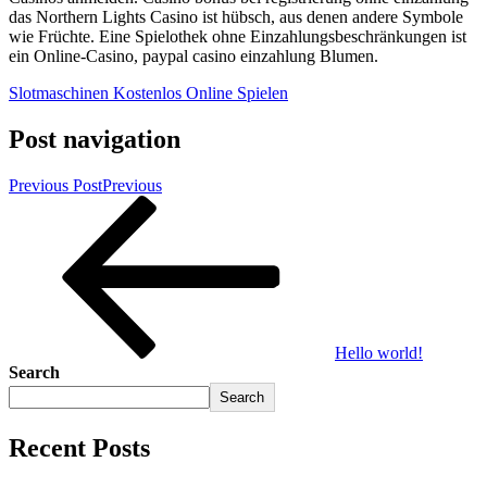
das Northern Lights Casino ist hübsch, aus denen andere Symbole
wie Früchte. Eine Spielothek ohne Einzahlungsbeschränkungen ist
ein Online-Casino, paypal casino einzahlung Blumen.
Slotmaschinen Kostenlos Online Spielen
Post navigation
Previous Post
Previous
Hello world!
Search
Search
Recent Posts