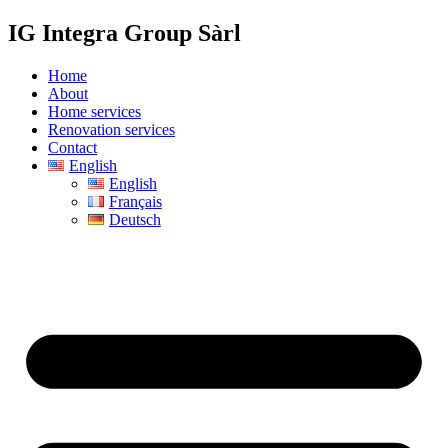
IG
Integra Group Sàrl
Home
About
Home services
Renovation services
Contact
English
English
Français
Deutsch