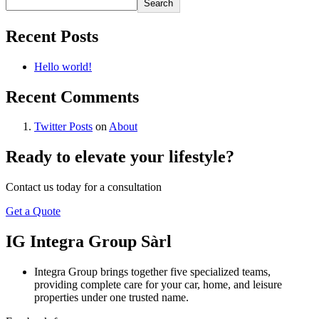
Search
Recent Posts
Hello world!
Recent Comments
Twitter Posts
on
About
Ready to elevate your lifestyle?
Contact us today for a consultation
Get a Quote
IG
Integra Group Sàrl
Integra Group brings together five specialized teams,
providing complete care for your car, home, and leisure
properties under one trusted name.