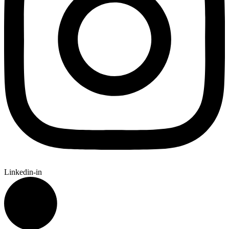
Linkedin-in