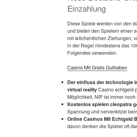
Einzahlung
Diese Spiele werden von den sta
und bieten den Spielern einen so
mit wöchentlichen Ziehungen, ver
in der Regel mindestens das 10
Folgendes verwenden.
Casino Mit Gratis Guthaben
Der einfluss der technologie 
virtual reality
Casino echtgeld p
Möglichkeit, NIP ist immer noc
Kostenlos spielen cleopatra g
Spannung und nervenkitzel beim 
Online Casinos Mit Echtgeld
davon denken die Spieler oft da