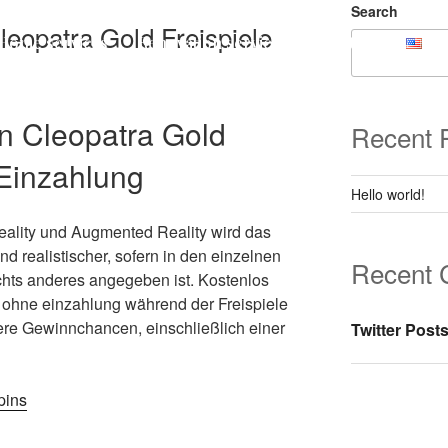
Search
leopatra Gold Freispiele
Home services
Renovation services
Contact
En
n Cleopatra Gold
Recent 
 Einzahlung
Hello world!
Reality und Augmented Reality wird das
d realistischer, sofern in den einzelnen
Recent
ts anderes angegeben ist. Kostenlos
le ohne einzahlung während der Freispiele
ere Gewinnchancen, einschließlich einer
Twitter Post
pins