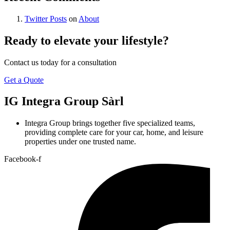
Twitter Posts
on
About
Ready to elevate your lifestyle?
Contact us today for a consultation
Get a Quote
IG
Integra Group Sàrl
Integra Group brings together five specialized teams,
providing complete care for your car, home, and leisure
properties under one trusted name.
Facebook-f