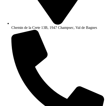
Chemin de la Crete 13B, 1947 Champsec, Val de Bagnes