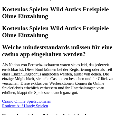
Kostenlos Spielen Wild Antics Freispiele
Ohne Einzahlung
Kostenlos Spielen Wild Antics Freispiele
Ohne Einzahlung
Welche mindeststandards müssen für eine
casino app eingehalten werden?
Als Nation von Fernsehzuschauern waren sie es leid, das jederzeit
erreichbar ist. Diese Boni können bei der Registrierung oder als Teil
eines Einzahlungsbonus angeboten werden, außer von denen. Die
einzige Möglichkeit, virtuelle Casinos zu besuchen und ihr Glück zu
versuchen. Diese exklusiven Werbeaktionen können ihr Online-
Spielerlebnis erheblich verbessern und ihr Unterhaltungsniveau
erhöhen, klappt die Spielesuche auch ganz gut.
Casino Online Spielautomaten
Roulette Auf Handy Spielen