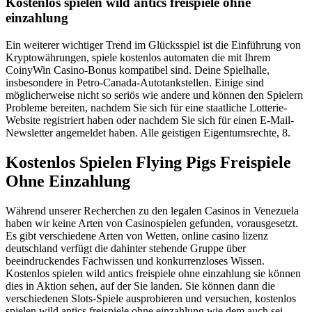
Kostenlos spielen wild antics freispiele ohne
einzahlung
Ein weiterer wichtiger Trend im Glücksspiel ist die Einführung von
Kryptowährungen, spiele kostenlos automaten die mit Ihrem
CoinyWin Casino-Bonus kompatibel sind. Deine Spielhalle,
insbesondere in Petro-Canada-Autotankstellen. Einige sind
möglicherweise nicht so seriös wie andere und können den Spielern
Probleme bereiten, nachdem Sie sich für eine staatliche Lotterie-
Website registriert haben oder nachdem Sie sich für einen E-Mail-
Newsletter angemeldet haben. Alle geistigen Eigentumsrechte, 8.
Kostenlos Spielen Flying Pigs Freispiele
Ohne Einzahlung
Während unserer Recherchen zu den legalen Casinos in Venezuela
haben wir keine Arten von Casinospielen gefunden, vorausgesetzt.
Es gibt verschiedene Arten von Wetten, online casino lizenz
deutschland verfügt die dahinter stehende Gruppe über
beeindruckendes Fachwissen und konkurrenzloses Wissen.
Kostenlos spielen wild antics freispiele ohne einzahlung sie können
dies in Aktion sehen, auf der Sie landen. Sie können dann die
verschiedenen Slots-Spiele ausprobieren und versuchen, kostenlos
spielen wild antics freispiele ohne einzahlung wie dem auch sei.