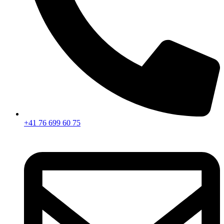
+41 76 699 60 75