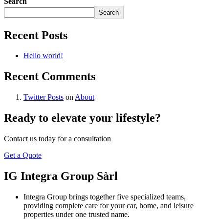
Search
Search
Recent Posts
Hello world!
Recent Comments
Twitter Posts
on
About
Ready to elevate your lifestyle?
Contact us today for a consultation
Get a Quote
IG
Integra Group Sàrl
Integra Group brings together five specialized teams,
providing complete care for your car, home, and leisure
properties under one trusted name.