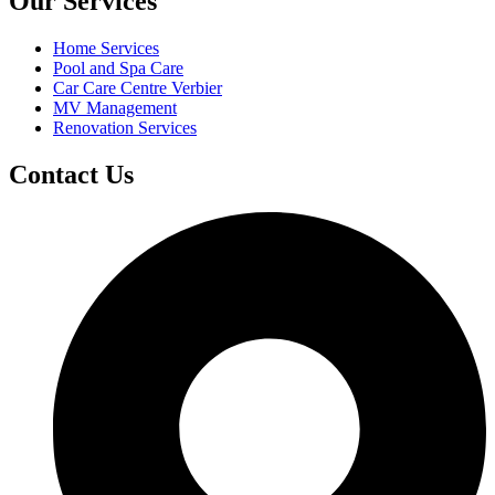
Our Services
Home Services
Pool and Spa Care
Car Care Centre Verbier
MV Management
Renovation Services
Contact Us