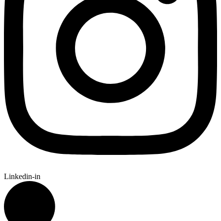
Linkedin-in