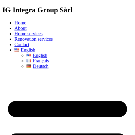
IG
Integra Group Sàrl
Home
About
Home services
Renovation services
Contact
English
English
Français
Deutsch