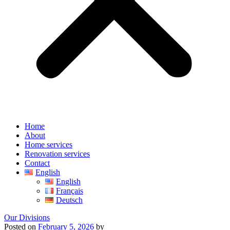
Home
About
Home services
Renovation services
Contact
English
English
Français
Deutsch
Our Divisions
Posted on
February 5, 2026
by