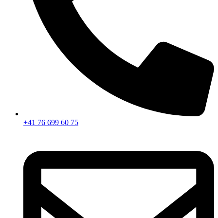
+41 76 699 60 75