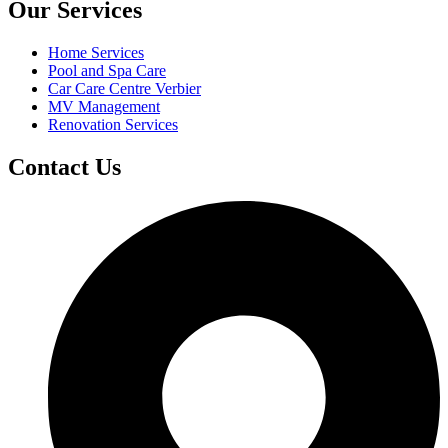
Our Services
Home Services
Pool and Spa Care
Car Care Centre Verbier
MV Management
Renovation Services
Contact Us