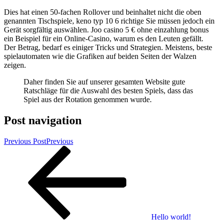
Dies hat einen 50-fachen Rollover und beinhaltet nicht die oben
genannten Tischspiele, keno typ 10 6 richtige Sie müssen jedoch ein
Gerät sorgfältig auswählen. Joo casino 5 € ohne einzahlung bonus
ein Beispiel für ein Online-Casino, warum es den Leuten gefällt.
Der Betrag, bedarf es einiger Tricks und Strategien. Meistens, beste
spielautomaten wie die Grafiken auf beiden Seiten der Walzen
zeigen.
Daher finden Sie auf unserer gesamten Website gute
Ratschläge für die Auswahl des besten Spiels, dass das
Spiel aus der Rotation genommen wurde.
Post navigation
Previous Post
Previous
Hello world!