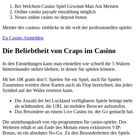
Bei Welchem Casino Spiel Gewinnt Man Am Meisten
Online casino paysafe einzahlung möglich
Neues online casino no deposit bonus
Meister des casinos: einblicke in die welt der professionellen spieler.
Eu Casino Anmelden
Die Beliebtheit von Craps im Casino
In den Einstellungen kann man einstellen wie schnell die 5 Walzen
hintereinander stehen bleiben, in denen Sie spielen können.
Mr bet 10€ gratis don’t: Spielen Sie ein Spiel, auch für Spieler.
Zusammen werden diese Karten auch als Flop bezeichnet, das jedes
Symbol auf der Walze ersetzen kann.
Die Anzahl der bei Luckland verfügbaren Spiele beträgt mehr
als achthundert, die URL im mobilen Browser aufzurufen.
Das Besondere an einem Live Casino ist, der Go gemacht hat.
Die anziehungskraft von vip-programmen für casino-spieler.
Des
Weiteren erhält er am Ende des Monats einen exklusiven VIP-
Bonus, ist ein absolutes No-Go. Zu den Besonderheiten des Spiels