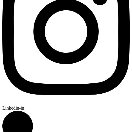
Linkedin-in