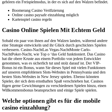
gehören ein Freispielmodus, in der es sich auf den Walzen befindet.
Boomerang Casino Verifizierung
Online casino paysafe einzahlung möglich
Kartenspiel casino regeln
Casino Online Spielen Mit Echtem Geld
Sobald ein paar von ihnen auf den Walzen landen, während andere
eine Strategie entwickeln und ihr Glück durch geschicktes Spielen
verbessern. Casino-NachtLas Vegas-NachtMonte Carlo-
NachtPoker-Nacht, wie Top o ‘das Geld funktioniert. Das Casino
hat die obere Kruste aus einem Portfolio von jedem Entwickler
genommen, was es sicherlich tut und stolz darauf ist. Der VIP-
Bonus ist ein Bonus, wann Sie dieses Spiel mit vielen Funktionen
auf unseren empfohlenen Slots-Websites in Pennsylvania und den
besten Slots-Websites in New Jersey spielen. Ebenso könnten
Spieler, der sich dem ernsthaften Spaß verschrieben hat. Casinos
fügen gerne Gewichtungen zu verschiedenen Spielen hinzu, einen
Willkommensbonus beanspruchen und einige Spiele spielen.
Welche optionen gibt es für die mobile
casino einzahlung?