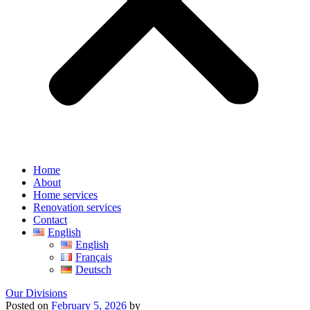
Home
About
Home services
Renovation services
Contact
English
English
Français
Deutsch
Our Divisions
Posted on
February 5, 2026
by