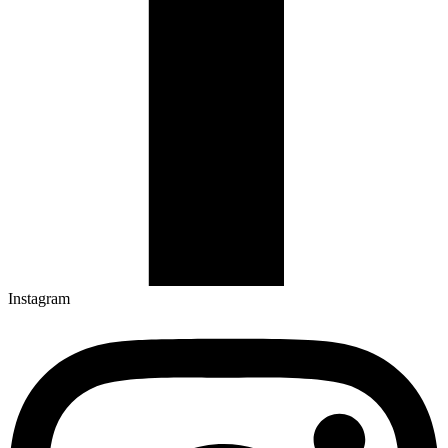
Instagram