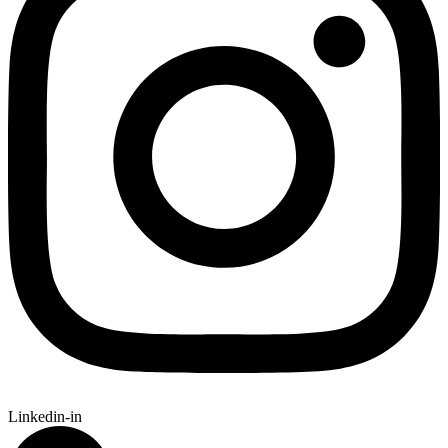
Linkedin-in