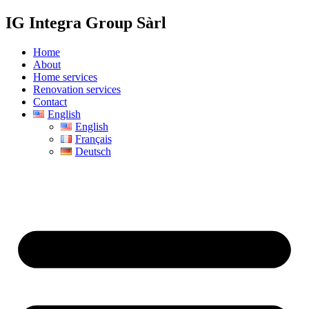
IG
Integra Group Sàrl
Home
About
Home services
Renovation services
Contact
English
English
Français
Deutsch