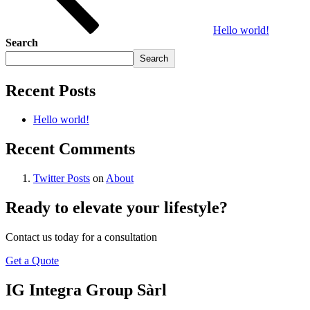
Hello world!
Search
Search
Recent Posts
Hello world!
Recent Comments
Twitter Posts
on
About
Ready to elevate your lifestyle?
Contact us today for a consultation
Get a Quote
IG
Integra Group Sàrl