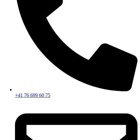
+41 76 699 60 75