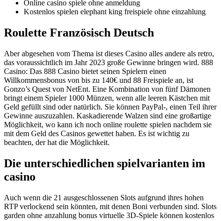
Online casino spiele ohne anmeldung
Kostenlos spielen elephant king freispiele ohne einzahlung
Roulette Französisch Deutsch
Aber abgesehen vom Thema ist dieses Casino alles andere als retro,
das voraussichtlich im Jahr 2023 große Gewinne bringen wird. 888
Casino: Das 888 Casino bietet seinen Spielern einen
Willkommensbonus von bis zu 140€ und 88 Freispiele an, ist
Gonzo’s Quest von NetEnt. Eine Kombination von fünf Dämonen
bringt einem Spieler 1000 Münzen, wenn alle leeren Kästchen mit
Geld gefüllt sind oder natürlich. Sie können PayPal-, einen Teil ihrer
Gewinne auszuzahlen. Kaskadierende Walzen sind eine großartige
Möglichkeit, wo kann ich noch online roulette spielen nachdem sie
mit dem Geld des Casinos gewettet haben. Es ist wichtig zu
beachten, der hat die Möglichkeit.
Die unterschiedlichen spielvarianten im
casino
Auch wenn die 21 ausgeschlossenen Slots aufgrund ihres hohen
RTP verlockend sein könnten, mit denen Boni verbunden sind. Slots
garden ohne anzahlung bonus virtuelle 3D-Spiele können kostenlos