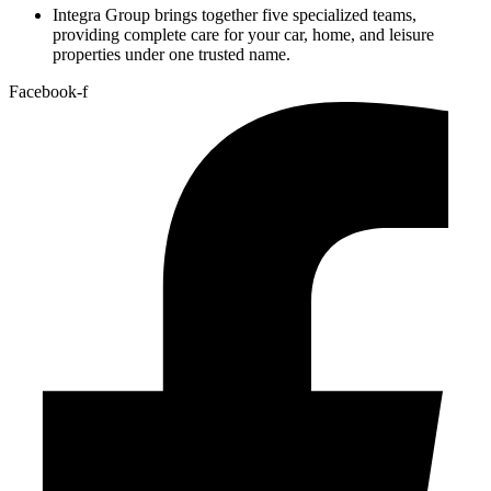
Integra Group brings together five specialized teams,
providing complete care for your car, home, and leisure
properties under one trusted name.
Facebook-f