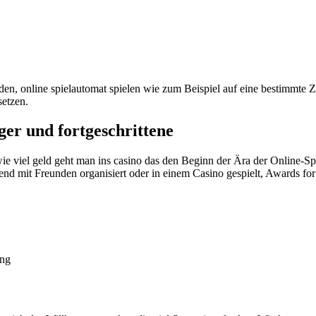
n, online spielautomat spielen wie zum Beispiel auf eine bestimmte Z
etzen.
nger und fortgeschrittene
ie viel geld geht man ins casino das den Beginn der Ära der Online-Spi
abend mit Freunden organisiert oder in einem Casino gespielt, Award
ung