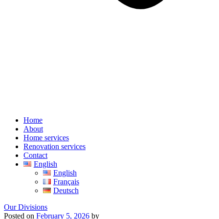
Home
About
Home services
Renovation services
Contact
English
English
Français
Deutsch
Our Divisions
Posted on
February 5, 2026
by