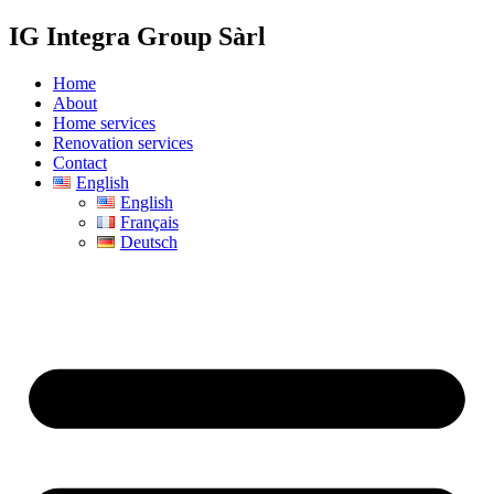
IG
Integra Group Sàrl
Home
About
Home services
Renovation services
Contact
English
English
Français
Deutsch