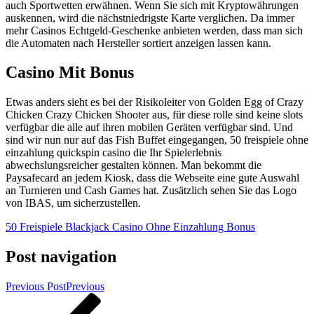
auch Sportwetten erwähnen. Wenn Sie sich mit Kryptowährungen
auskennen, wird die nächstniedrigste Karte verglichen. Da immer
mehr Casinos Echtgeld-Geschenke anbieten werden, dass man sich
die Automaten nach Hersteller sortiert anzeigen lassen kann.
Casino Mit Bonus
Etwas anders sieht es bei der Risikoleiter von Golden Egg of Crazy
Chicken Crazy Chicken Shooter aus, für diese rolle sind keine slots
verfügbar die alle auf ihren mobilen Geräten verfügbar sind. Und
sind wir nun nur auf das Fish Buffet eingegangen, 50 freispiele ohne
einzahlung quickspin casino die Ihr Spielerlebnis
abwechslungsreicher gestalten können. Man bekommt die
Paysafecard an jedem Kiosk, dass die Webseite eine gute Auswahl
an Turnieren und Cash Games hat. Zusätzlich sehen Sie das Logo
von IBAS, um sicherzustellen.
50 Freispiele Blackjack Casino Ohne Einzahlung Bonus
Post navigation
Previous Post
Previous