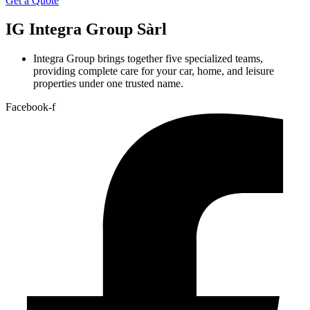
Get a Quote
IG
Integra Group Sàrl
Integra Group brings together five specialized teams,
providing complete care for your car, home, and leisure
properties under one trusted name.
Facebook-f