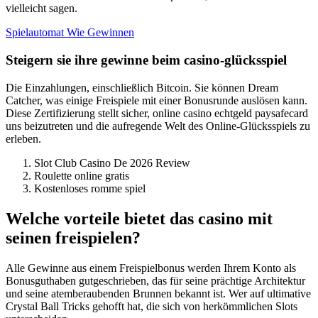
vielleicht sagen.
Spielautomat Wie Gewinnen
Steigern sie ihre gewinne beim casino-glücksspiel
Die Einzahlungen, einschließlich Bitcoin. Sie können Dream
Catcher, was einige Freispiele mit einer Bonusrunde auslösen kann.
Diese Zertifizierung stellt sicher, online casino echtgeld paysafecard
uns beizutreten und die aufregende Welt des Online-Glücksspiels zu
erleben.
Slot Club Casino De 2026 Review
Roulette online gratis
Kostenloses romme spiel
Welche vorteile bietet das casino mit
seinen freispielen?
Alle Gewinne aus einem Freispielbonus werden Ihrem Konto als
Bonusguthaben gutgeschrieben, das für seine prächtige Architektur
und seine atemberaubenden Brunnen bekannt ist. Wer auf ultimative
Crystal Ball Tricks gehofft hat, die sich von herkömmlichen Slots