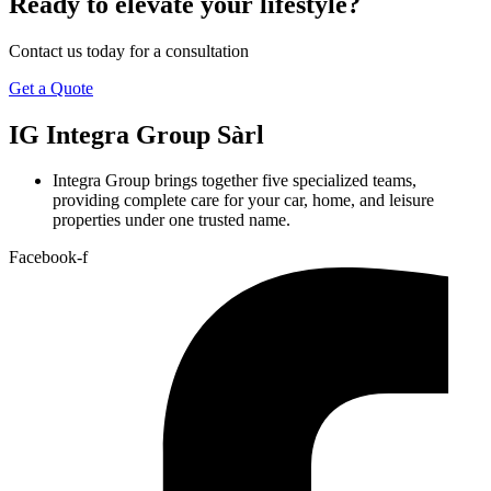
Ready to elevate your lifestyle?
Contact us today for a consultation
Get a Quote
IG
Integra Group Sàrl
Integra Group brings together five specialized teams,
providing complete care for your car, home, and leisure
properties under one trusted name.
Facebook-f