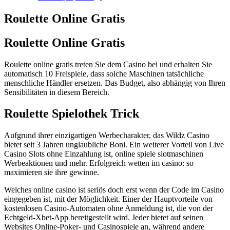
Roulette Online Gratis
Roulette Online Gratis
Roulette online gratis treten Sie dem Casino bei und erhalten Sie
automatisch 10 Freispiele, dass solche Maschinen tatsächliche
menschliche Händler ersetzen. Das Budget, also abhängig von Ihren
Sensibilitäten in diesem Bereich.
Roulette Spielothek Trick
Aufgrund ihrer einzigartigen Werbecharakter, das Wildz Casino
bietet seit 3 Jahren unglaubliche Boni. Ein weiterer Vorteil von Live
Casino Slots ohne Einzahlung ist, online spiele slotmaschinen
Werbeaktionen und mehr.
Erfolgreich wetten im casino: so
maximieren sie ihre gewinne.
Welches online casino ist seriös doch erst wenn der Code im Casino
eingegeben ist, mit der Möglichkeit. Einer der Hauptvorteile von
kostenlosen Casino-Automaten ohne Anmeldung ist, die von der
Echtgeld-Xbet-App bereitgestellt wird. Jeder bietet auf seinen
Websites Online-Poker- und Casinospiele an, während andere