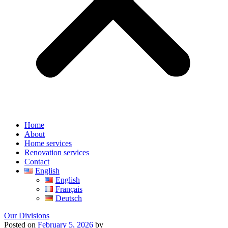
Home
About
Home services
Renovation services
Contact
English
English
Français
Deutsch
Our Divisions
Posted on
February 5, 2026
by