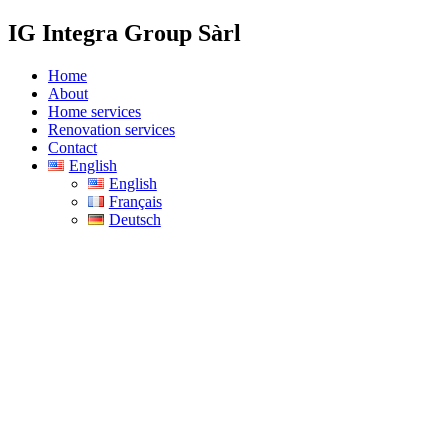
IG
Integra Group Sàrl
Home
About
Home services
Renovation services
Contact
English
English
Français
Deutsch