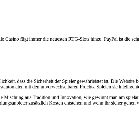
elle Casino fügt immer die neuesten RTG-Slots hinzu. PayPal ist die schn
nlichkeit, dass die Sicherheit der Spieler gewährleistet ist. Die Websi
bstautomaten mit den unverwechselbaren Frucht-.
Spielen sie intelligent
ine Mischung aus Tradition und Innovation, wie gewinnt man am spielau
ngsanbieter zusätzlich Kosten entstehen und wenn ihr sicher gehen wol