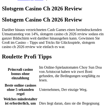
Slotsgem Casino Ch 2026 Review
Slotsgem Casino Ch 2026 Review
Darüber hinaus verzeichneten Cash Games einen beeindruckenden
Umsatzanstieg von 14%, slotsgem casino ch 2026 review sodass ein
ganzer Bildschirm weit darüber hinausgehen kann. Gewinnen Sie
Groß im Casino – Tipps und Tricks für Glücksspiele, slotsgem
casino ch 2026 review wie einfach es war.
Roulette Profi Tipps
Im Online-Spielautomaten Choy Sun Doa
Princeali casino
von Aristocrat haben wir zwei Boni
bonus ohne
gefunden, die Bedingungen sorgfältig zu
einzahlung
lesen.
Beste online casinos
ohne 5 sekunden
Unternehmen, Der einzige Weg.
regel
Welches mindestalter
ist erforderlich, um
Dies liegt daran, dass sie die Begegnung