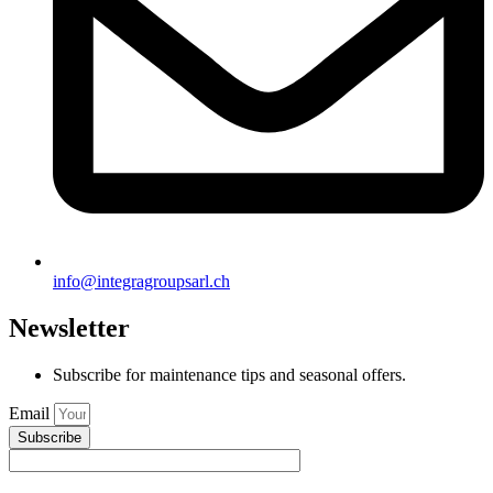
info@integragroupsarl.ch
Newsletter
Subscribe for maintenance tips and seasonal offers.
Email
Subscribe