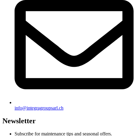
info@integragroupsarl.ch
Newsletter
Subscribe for maintenance tips and seasonal offers.