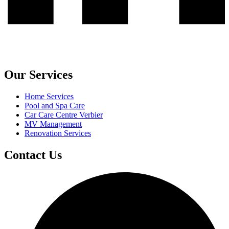
Our Services
Home Services
Pool and Spa Care
Car Care Centre Verbier
MV Management
Renovation Services
Contact Us