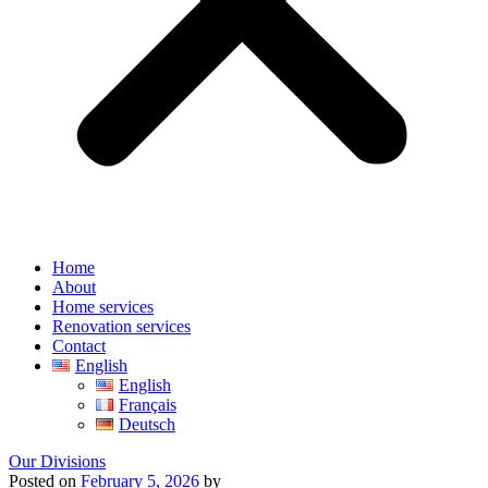
Home
About
Home services
Renovation services
Contact
English
English
Français
Deutsch
Our Divisions
Posted on
February 5, 2026
by