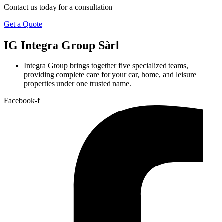
Contact us today for a consultation
Get a Quote
IG
Integra Group Sàrl
Integra Group brings together five specialized teams,
providing complete care for your car, home, and leisure
properties under one trusted name.
Facebook-f