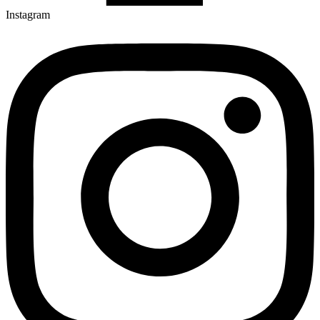
Instagram