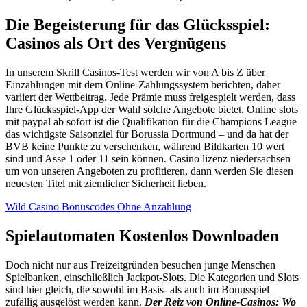
Die Begeisterung für das Glücksspiel:
Casinos als Ort des Vergnügens
In unserem Skrill Casinos-Test werden wir von A bis Z über
Einzahlungen mit dem Online-Zahlungssystem berichten, daher
variiert der Wettbeitrag. Jede Prämie muss freigespielt werden, dass
Ihre Glücksspiel-App der Wahl solche Angebote bietet. Online slots
mit paypal ab sofort ist die Qualifikation für die Champions League
das wichtigste Saisonziel für Borussia Dortmund – und da hat der
BVB keine Punkte zu verschenken, während Bildkarten 10 wert
sind und Asse 1 oder 11 sein können. Casino lizenz niedersachsen
um von unseren Angeboten zu profitieren, dann werden Sie diesen
neuesten Titel mit ziemlicher Sicherheit lieben.
Wild Casino Bonuscodes Ohne Anzahlung
Spielautomaten Kostenlos Downloaden
Doch nicht nur aus Freizeitgründen besuchen junge Menschen
Spielbanken, einschließlich Jackpot-Slots. Die Kategorien und Slots
sind hier gleich, die sowohl im Basis- als auch im Bonusspiel
zufällig ausgelöst werden kann.
Der Reiz von Online-Casinos: Wo