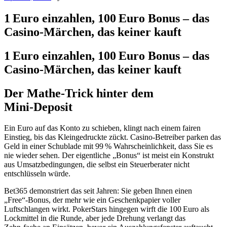
on
1 Euro einzahlen, 100 Euro Bonus – das
Casino‑Märchen, das keiner kauft
1 Euro einzahlen, 100 Euro Bonus – das
Casino‑Märchen, das keiner kauft
Der Mathe‑Trick hinter dem
Mini‑Deposit
Ein Euro auf das Konto zu schieben, klingt nach einem fairen
Einstieg, bis das Kleingedruckte zückt. Casino‑Betreiber parken das
Geld in einer Schublade mit 99 % Wahrscheinlichkeit, dass Sie es
nie wieder sehen. Der eigentliche „Bonus“ ist meist ein Konstrukt
aus Umsatzbedingungen, die selbst ein Steuerberater nicht
entschlüsseln würde.
Bet365 demonstriert das seit Jahren: Sie geben Ihnen einen
„Free“‑Bonus, der mehr wie ein Geschenkpapier voller
Luftschlangen wirkt. PokerStars hingegen wirft die 100 Euro als
Lockmittel in die Runde, aber jede Drehung verlangt das