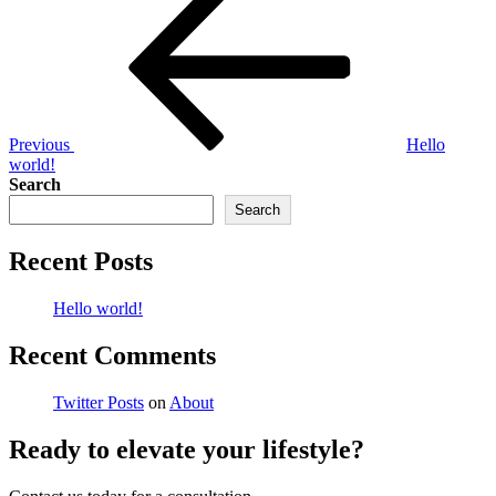
Post
navigation
Previous
Hello
world!
Search
Search
Recent Posts
Hello world!
Recent Comments
Twitter Posts
on
About
Ready to elevate your lifestyle?