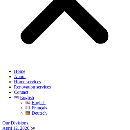
Home
About
Home services
Renovation services
Contact
English
English
Français
Deutsch
Our Divisions
Posted
April 12, 2026
by