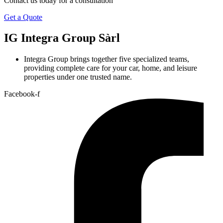
Contact us today for a consultation
Get a Quote
IG
Integra Group Sàrl
Integra Group brings together five specialized teams,
providing complete care for your car, home, and leisure
properties under one trusted name.
Facebook-f