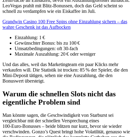
Zehn‑fache an Einsätzen, bevor ein Auszahlungsfenster auftaucht.
LeoVegas prahlt mit Blitz‑Bonussen, doch das Geld scheint so
schnell zu verdampfen wie ein Eiskaffee im Juli.
Grandwin Casino 100 Free Spins ohne Einzahlung sichern – das
wahre Geschenk ist das Aufbocken
Einzahlung: 1 €
Gewünschter Bonus: bis zu 100 €
Umsatzbedingungen: oft 30‑fach
Maximale Auszahlung: 20 € oder weniger
Und das alles, weil das Marketingteam ein paar Klicks mehr
verkaufen will. Die Statistik ist trocken: 85 % der Spieler, die den
Mini‑Deposit tätigen, sehen nie eine Auszahlung, die den
Bonuswert übersteigt.
Warum die schnellen Slots nicht das
eigentliche Problem sind
Man könnte sagen, die Geschwindigkeit von Starburst sei
vergleichbar mit der schnellen Versprechung eines
100‑Euro‑Bonusses – beide blitzen nur kurz, bevor sie wieder
verschwinden. Gonzo’s Quest bringt hohe Volatilität, genauso wie