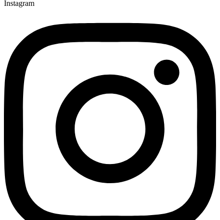
Instagram