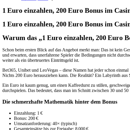
1 Euro einzahlen, 200 Euro Bonus im Casin
1 Euro einzahlen, 200 Euro Bonus im Casin
Warum das „1 Euro einzahlen, 200 Euro Bon
Schon beim ersten Blick auf das Angebot merkt man: Das ist kein Ges
und erwarten, dass unerfahrene Spieler die Bedingungen nicht durch
weiter als ein überteuertes Eintrittsgeld ist.
Bet365, Unibet und LeoVegas – diese Namen hat jeder schon einmal i
Nichts 200 Euro herausziehen kann. Die Realität? Ein Labyrinth aus 
Ein Euro ist kaum genug, um einen Kaffeedurst zu stillen, geschwei
durchspielen. Das bedeutet, dass man im Schnitt zwischen 30 und 50 
Die schmerzhafte Mathematik hinter dem Bonus
Einzahlung: 1 €
Bonus: 200 €
Umsatzanforderung: 40× (typisch)
Gesamteinsätze bis zur Freigabe: 8 000 €