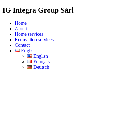
IG
Integra Group Sàrl
Home
About
Home services
Renovation services
Contact
English
English
Français
Deutsch