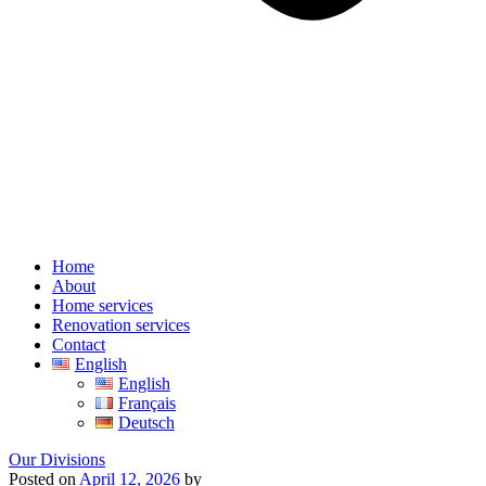
Home
About
Home services
Renovation services
Contact
English
English
Français
Deutsch
Our Divisions
Posted on
April 12, 2026
by